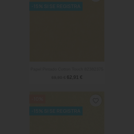
-15% SI SE REGISTRA
Papel Pintado Cotton Touch 82382375
62,91 €
69,90 €
-10%
favorite_border
-15% SI SE REGISTRA