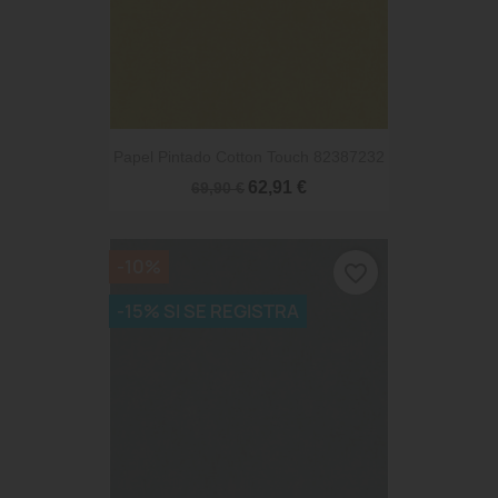
Papel Pintado Cotton Touch 82387232
62,91 €
69,90 €
-10%
favorite_border
-15% SI SE REGISTRA