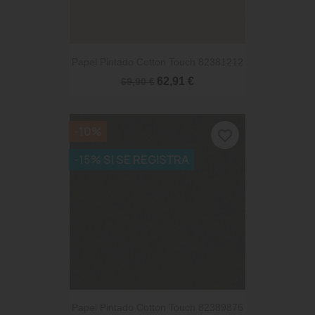
Papel Pintado Cotton Touch 82381212
62,91 €
69,90 €
-10%
favorite_border
-15% SI SE REGISTRA
Papel Pintado Cotton Touch 82389876