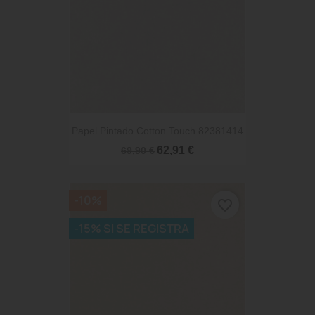
Papel Pintado Cotton Touch 82381414
62,91 €
69,90 €
-10%
favorite_border
-15% SI SE REGISTRA