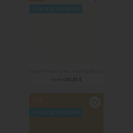
-15% SI SE REGISTRA
Papel Pintado Cotton Touch 82381141
62,91 €
69,90 €
-10%
favorite_border
-15% SI SE REGISTRA