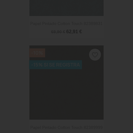
Papel Pintado Cotton Touch 82389831
62,91 €
69,90 €
-10%
favorite_border
-15% SI SE REGISTRA
Papel Pintado Cotton Touch 82389999