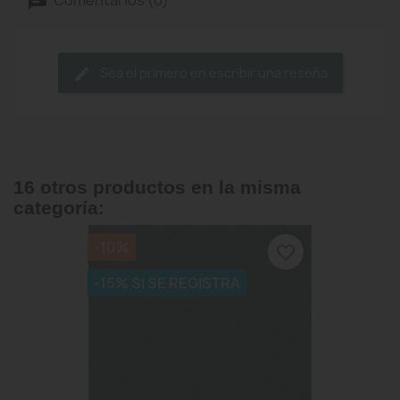
Sea el primero en escribir una reseña
16 otros productos en la misma
categoría:
-10%
favorite_border
-15% SI SE REGISTRA