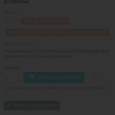
82380054
69,90 €
62,91 €
10% DE DESCUENTO
REGISTRESE PARA OBTENER 15% DESCUENTO
Impuestos incluidos
Papel pintado COTO82380054 en color blanco polar de la
colección Cotton Touch de Casadeco
Cantidad

favorite_border
AÑADIR AL CARRITO
La cantidad mínima en el pedido de compra para el producto es
2.
Escriba su propia reseña