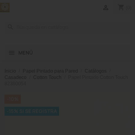
shopping_cart

(0)
search
MENÚ
Inicio
Papel Pintado para Pared
Catálogos
Casadeco
Cotton Touch
Papel Pintado Cotton Touch
82380054
-10%
-15% SI SE REGISTRA