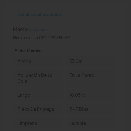
Detalles del producto
Marca
Casadeco
Referencia
COTO82380054
Ficha técnica
Ancho
53 Cm
Aplicación De La
En La Pared
Cola
Largo
10,05 M
Plazo De Entrega
3 - 7 Días
Limpieza
Lavable