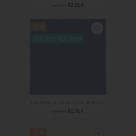
62,91 €
69,90 €
-10%
favorite_border
-15% SI SE REGISTRA
Papel Pintado Cotton Touch 82386543
62,91 €
69,90 €
-10%
favorite_border