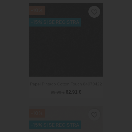
-10%
favorite_border
-15% SI SE REGISTRA
Papel Pintado Cotton Touch 84079422
62,91 €
69,90 €
-10%
favorite_border
-15% SI SE REGISTRA