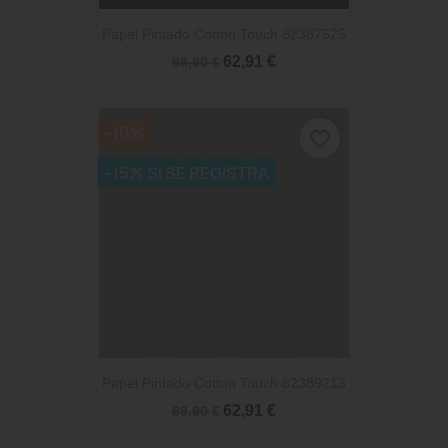
Papel Pintado Cotton Touch 82387525
62,91 €
69,90 €
-10%
favorite_border
-15% SI SE REGISTRA
Papel Pintado Cotton Touch 82389213
62,91 €
69,90 €