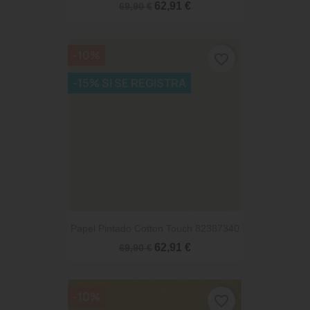
62,91 €
69,90 €
-10%
favorite_border
-15% SI SE REGISTRA
Papel Pintado Cotton Touch 82387340
62,91 €
69,90 €
-10%
favorite_border