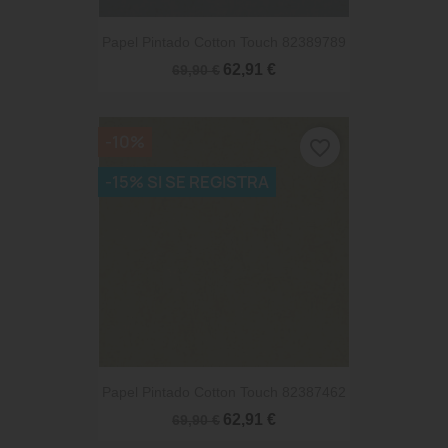
Papel Pintado Cotton Touch 82389789
62,91 €
69,90 €
-10%
favorite_border
-15% SI SE REGISTRA
Papel Pintado Cotton Touch 82387462
62,91 €
69,90 €