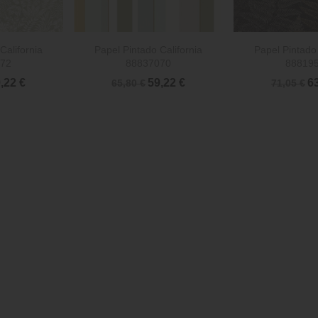


rápida
Vista rápida
Vista 
California
Papel Pintado California
Papel Pintado 
72
88837070
88819
,22 €
59,22 €
6
65,80 €
71,05 €