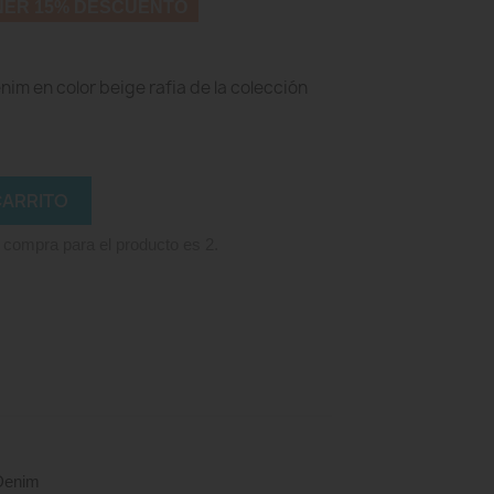
NER 15% DESCUENTO
m en color beige rafia de la colección
CARRITO
 compra para el producto es 2.
Denim