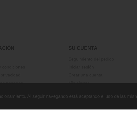
ACIÓN
SU CUENTA
Seguimiento del pedido
 condiciones
Iniciar sesión
 privacidad
Crear una cuenta
on nosotros
Mis alertas
funcionamiento. Al seguir navegando está aceptando el uso de las mis