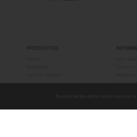
PRODUCTOS
INFORM
Ofertas
Aviso legal
Novedades
Términos y
Los más vendidos
Política de
Contacte c
Nuestra tienda utiliza cookies para su 