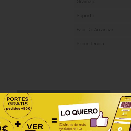
Gramaje
Soporte
Fácil De Arrancar
Procedencia
Sea el primero en escribir una reseña