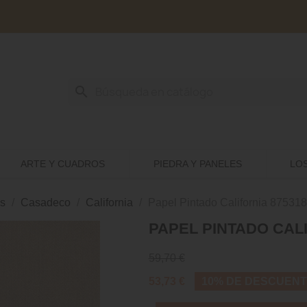
search
ARTE Y CUADROS
PIEDRA Y PANELES
LO
s
Casadeco
California
Papel Pintado California 87531
PAPEL PINTADO CALI
59,70 €
53,73 €
10% DE DESCUEN