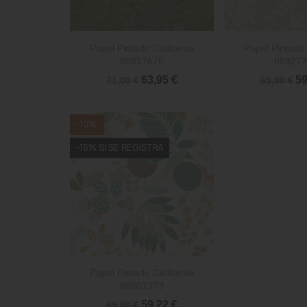


Vista rápida
Vista 
Papel Pintado California
Papel Pintado 
88817676
888272
63,95 €
59
71,05 €
65,80 €
-10%
-15% SI SE REGISTRA

Vista rápida
Papel Pintado California
88807373
59,22 €
65,80 €