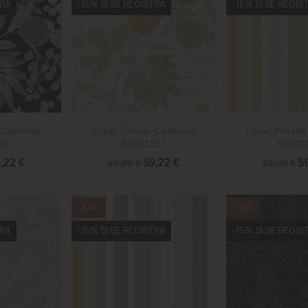
TRA
-15% SI SE REGISTRA
-15% SI SE REGIS


rápida
Vista rápida
Vista 
California
Papel Pintado California
Papel Pintado 
96
88802121
88832
,22 €
59,22 €
5
65,80 €
65,80 €
-10%
-10%
TRA
-15% SI SE REGISTRA
-15% SI SE REGIS