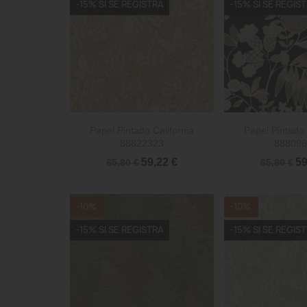
-15% SI SE REGISTRA
-15% SI SE REGIS


Vista rápida
Vista 
Papel Pintado California
Papel Pintado 
88822323
888096
59,22 €
59
65,80 €
65,80 €
-10%
-10%
-15% SI SE REGISTRA
-15% SI SE REGIS