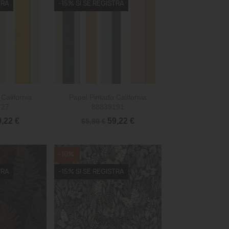
TRA
-15% SI SE REGISTRA

rápida
Vista rápida
California
Papel Pintado California
727
88839191
9,22 €
59,22 €
65,80 €
-10%
TRA
-15% SI SE REGISTRA