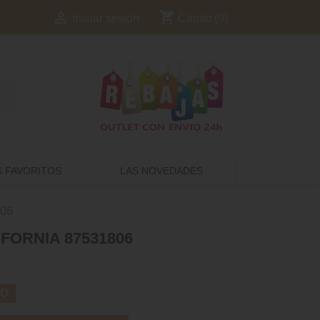
shopping_cart

Carrito
(0)
Iniciar sesión
S FAVORITOS
LAS NOVEDADES
806
FORNIA 87531806
TO