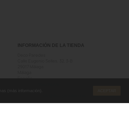
INFORMACIÓN DE LA TIENDA
Deco Paredes
Calle Eugenio Selles, 32, 3-B
29017 Málaga
Málaga
España
Llámenos:
952292206
Envíenos un mensaje de correo
mas (
más información
).
ACEPTAR
electrónico:
info@decoparedes.com