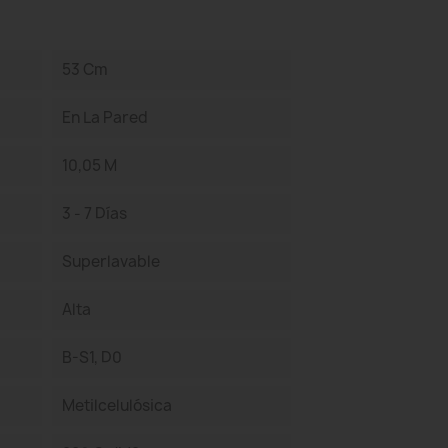
53 Cm
En La Pared
10,05 M
3 - 7 Días
Superlavable
Alta
B-S1, D0
Metilcelulósica