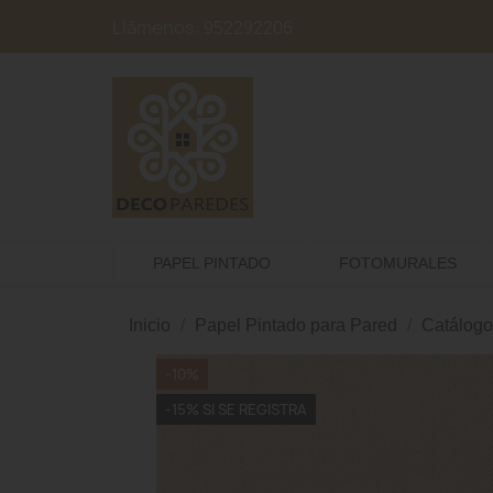
Llámenos:
952292206
PAPEL PINTADO
FOTOMURALES
Inicio
Papel Pintado para Pared
Catálogo
-10%
-15% SI SE REGISTRA