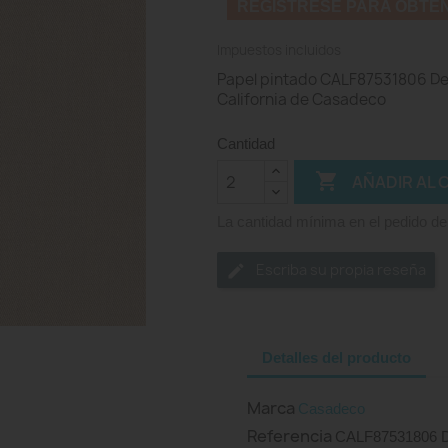
REGISTRESE PARA OBTE
Impuestos incluidos
Papel pintado CALF87531806 Deni
California de Casadeco
Cantidad

AÑADIR AL 
La cantidad mínima en el pedido de
Escriba su propia reseña
Detalles del producto
Marca
Casadeco
Referencia
CALF87531806 