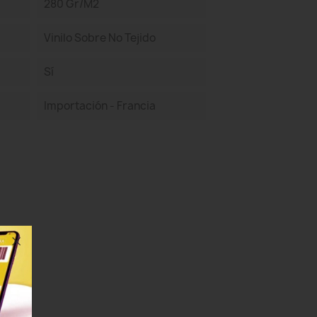
280 Gr/m2
Vinilo Sobre No Tejido
Sí
Importación - Francia