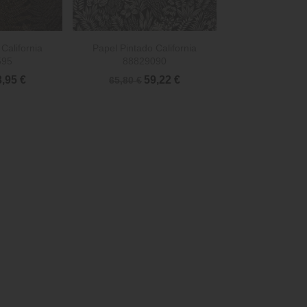

rápida
Vista rápida
California
Papel Pintado California
595
88829090
3,95 €
59,22 €
65,80 €