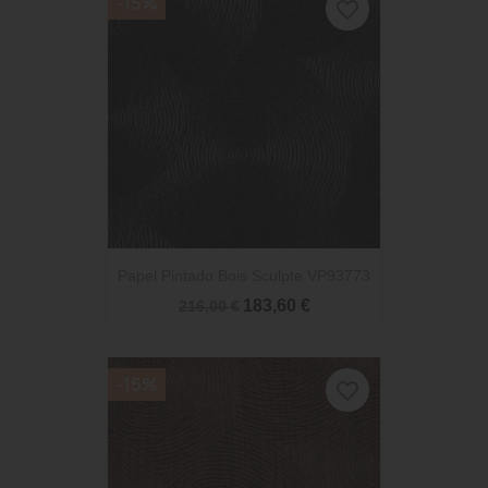
-15%
favorite_border
Papel Pintado Bois Sculpte VP93773
183,60 €
216,00 €
-15%
favorite_border