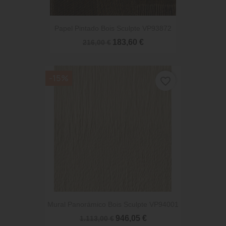
Papel Pintado Bois Sculpte VP93872
183,60 €
216,00 €
-15%
favorite_border
Mural Panorámico Bois Sculpte VP94001
946,05 €
1.113,00 €