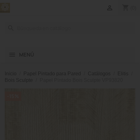
shopping_cart

(0)
search
MENÚ
Inicio
Papel Pintado para Pared
Catálogos
Elitis
Bois Sculpte
Papel Pintado Bois Sculpte VP93820
-15%