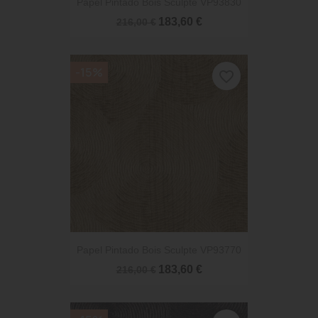
Papel Pintado Bois Sculpte VP93830
183,60 €
216,00 €
-15%
favorite_border
Papel Pintado Bois Sculpte VP93770
183,60 €
216,00 €