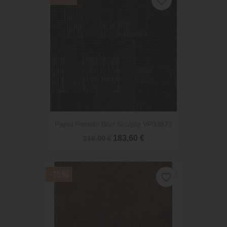
favorite_border
Papel Pintado Bois Sculpte VP93873
183,60 €
216,00 €
-15%
favorite_border