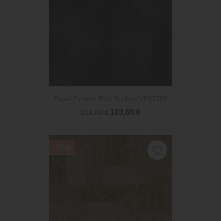
Papel Pintado Bois Sculpte VP93780
183,60 €
216,00 €
-15%
favorite_border