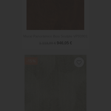
Mural Panorámico Bois Sculpte VP93901
946,05 €
1.113,00 €
-15%
favorite_border