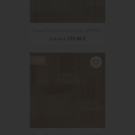
Papel Pintado Bois Sculpte VP93870
183,60 €
216,00 €
-15%
favorite_border