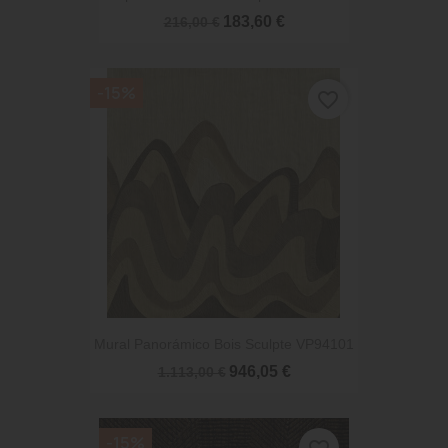
183,60 €
216,00 €
-15%
favorite_border
Mural Panorámico Bois Sculpte VP94101
946,05 €
1.113,00 €
-15%