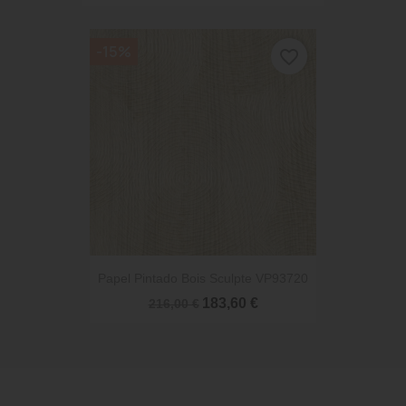
-15%
favorite_border
Papel Pintado Bois Sculpte VP93720
183,60 €
216,00 €