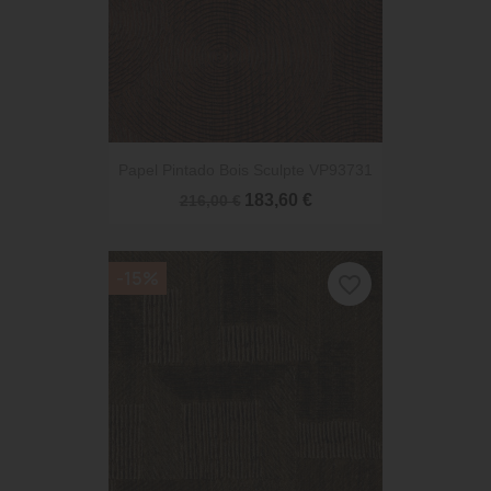
Papel Pintado Bois Sculpte VP93731
183,60 €
216,00 €
-15%
favorite_border