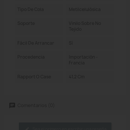
Tipo De Cola
Metilcelulósica
Soporte
Vinilo Sobre No
Tejido
Fácil De Arrancar
Sí
Procedencia
Importación -
Francia
Rapport O Case
41,2 Cm
Comentarios (0)
Sea el primero en escribir una reseña