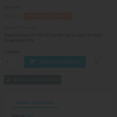
216,00 €
183,60 €
15% DE DESCUENTO
Impuestos incluidos
Papel pintado VP 938 20 Ramille, de la colección Bois
Sculpte de Elitis
Cantidad

favorite_border
AÑADIR AL CARRITO
Escriba su propia reseña
Detalles del producto
Marca
Elitis