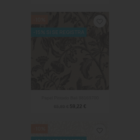
-10%
favorite_border
-15% SI SE REGISTRA
Papel Pintado Bali 88169700
59,22 €
65,80 €
-10%
favorite_border