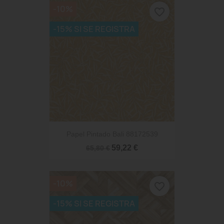
-10%
favorite_border
-15% SI SE REGISTRA
Papel Pintado Bali 88172539
59,22 €
65,80 €
-10%
favorite_border
-15% SI SE REGISTRA