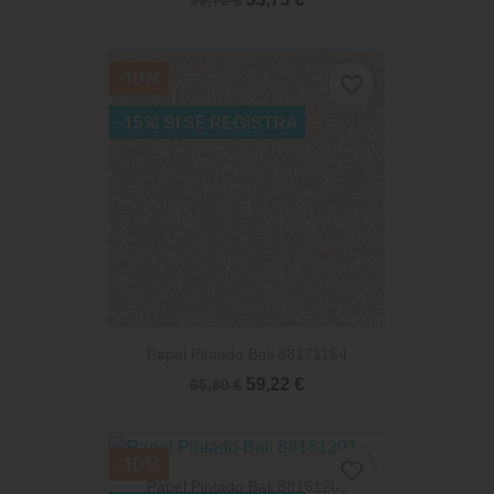
-10%
favorite_border
-15% SI SE REGISTRA
Papel Pintado Bali 88171154
59,22 €
65,80 €
-10%
favorite_border
Papel Pintado Bali 88161201