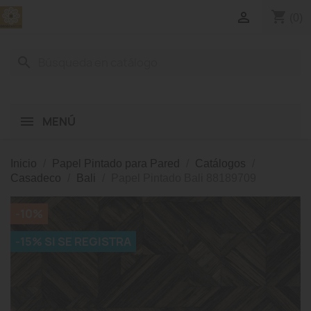
shopping_cart

(0)
search
MENÚ
Inicio
Papel Pintado para Pared
Catálogos
Casadeco
Bali
Papel Pintado Bali 88189709
-10%
-15% SI SE REGISTRA