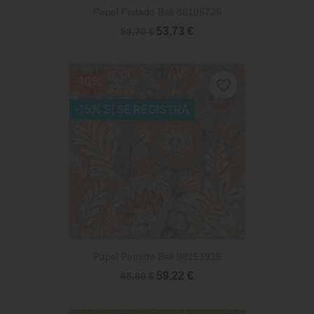
Papel Pintado Bali 88196725
53,73 €
59,70 €
-10%
favorite_border
-15% SI SE REGISTRA
Papel Pintado Bali 88151925
59,22 €
65,80 €