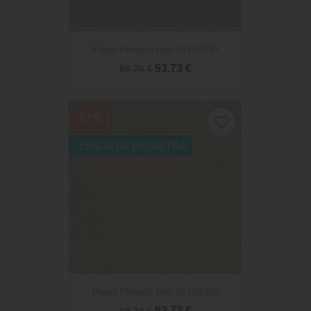
Papel Pintado Bali 88197249
53,73 €
59,70 €
-10%
favorite_border
-15% SI SE REGISTRA
Papel Pintado Bali 88191386
53,73 €
59,70 €