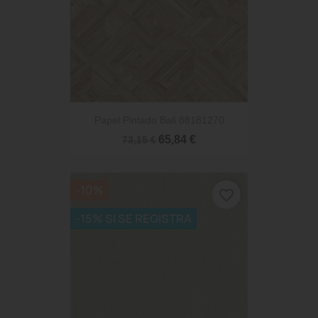
Papel Pintado Bali 88181270
65,84 €
73,15 €
-10%
favorite_border
-15% SI SE REGISTRA