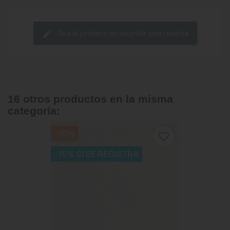
Sea el primero en escribir una reseña
16 otros productos en la misma
categoría:
-10%
favorite_border
-15% SI SE REGISTRA