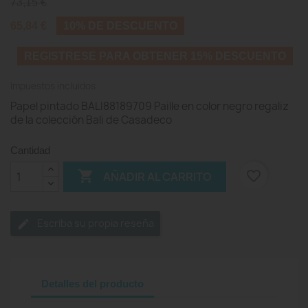
73,15 €
65,84 €
10% DE DESCUENTO
REGISTRESE PARA OBTENER 15% DESCUENTO
Impuestos incluidos
Papel pintado BALI88189709 Paille en color negro regaliz
de la colección Bali de Casadeco
Cantidad

favorite_border
AÑADIR AL CARRITO
Escriba su propia reseña
Detalles del producto