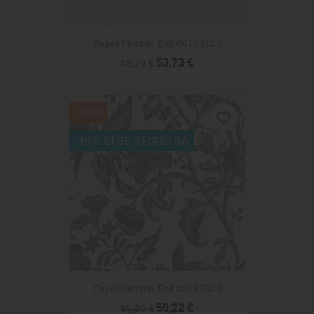
Papel Pintado Bali 88190143
53,73 €
59,70 €
-10%
favorite_border
-15% SI SE REGISTRA
Papel Pintado Bali 88169348
59,22 €
65,80 €