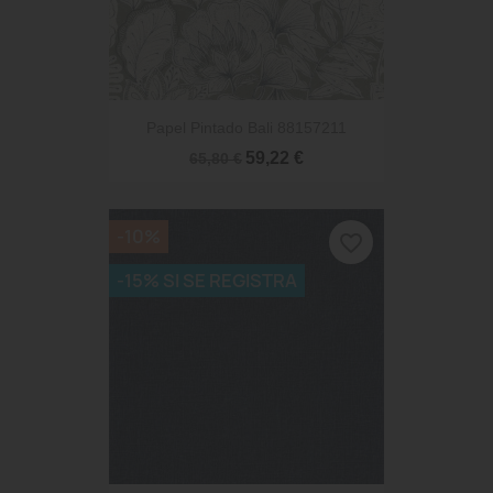
Papel Pintado Bali 88157211
59,22 €
65,80 €
-10%
favorite_border
-15% SI SE REGISTRA