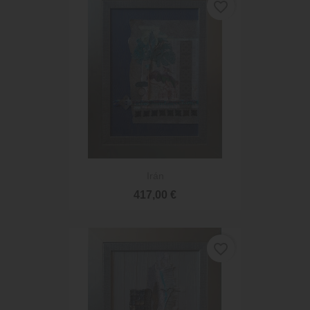
favorite_border
Irán
417,00 €
favorite_border