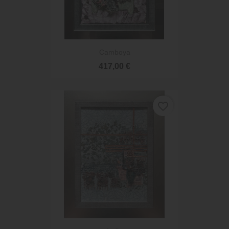
Camboya
417,00 €
favorite_border