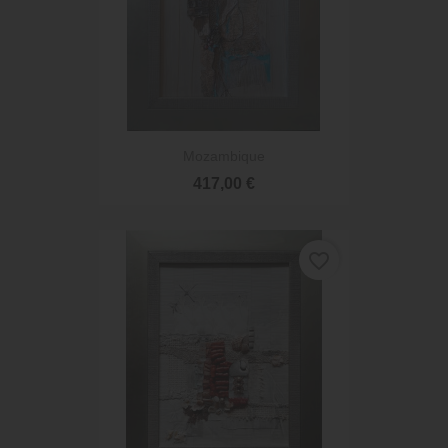
Mozambique
417,00 €
favorite_border