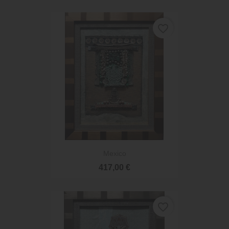
favorite_border
Mexico
417,00 €
favorite_border