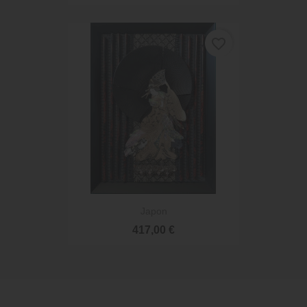
favorite_border
Japon
417,00 €