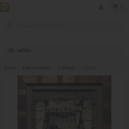
shopping_cart

(0)
search
MENÚ
Inicio
Arte y cuadros
Collages
Egipto