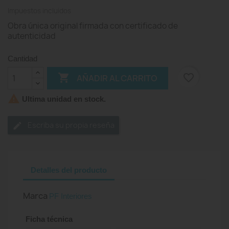
Impuestos incluidos
Obra única original firmada con certificado de
autenticidad
Cantidad

favorite_border
AÑADIR AL CARRITO

Ultima unidad en stock.
Escriba su propia reseña
Detalles del producto
Marca
PF Interiores
Ficha técnica