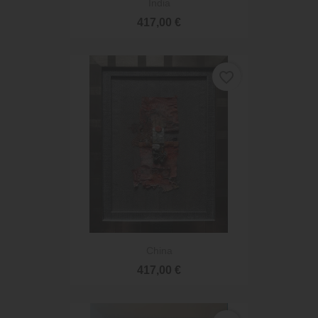
India
417,00 €
favorite_border
China
417,00 €