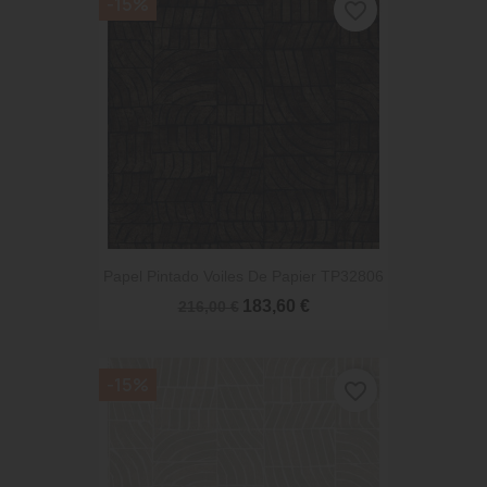
-15%
favorite_border
Papel Pintado Voiles De Papier TP32806
183,60 €
216,00 €
-15%
favorite_border