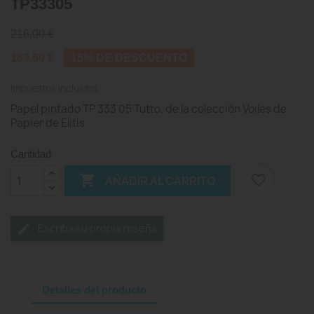
TP33305
216,00 €
183,60 €
15% DE DESCUENTO
Impuestos incluidos
Papel pintado TP 333 05 Tutto, de la colección Voiles de
Papier de Elitis
Cantidad

favorite_border
AÑADIR AL CARRITO
Escriba su propia reseña
Detalles del producto