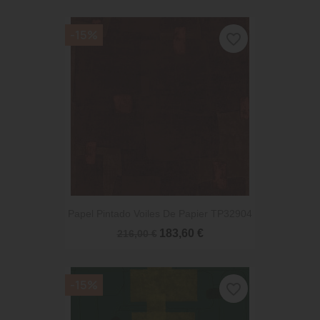
-15%
favorite_border
Papel Pintado Voiles De Papier TP32904
183,60 €
216,00 €
-15%
favorite_border