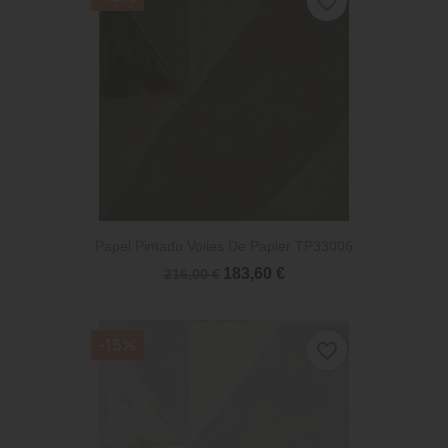
favorite_border
Papel Pintado Voiles De Papier TP33006
183,60 €
216,00 €
-15%
favorite_border