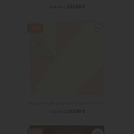
183,60 €
216,00 €
-15%
favorite_border
Papel Pintado Voiles De Papier TP33002
183,60 €
216,00 €
-15%