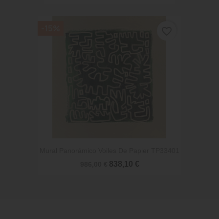
-15%
favorite_border
Mural Panorámico Voiles De Papier TP33401
838,10 €
986,00 €