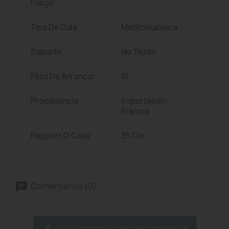
Fuego
Tipo De Cola
Metilcelulósica
Soporte
No Tejido
Fácil De Arrancar
Sí
Procedencia
Importación -
Francia
Rapport O Case
35 Cm
Comentarios (0)
Sea el primero en escribir una reseña