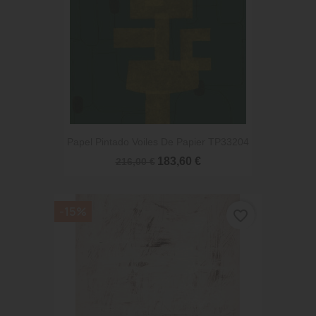
Papel Pintado Voiles De Papier TP33204
183,60 €
216,00 €
-15%
favorite_border