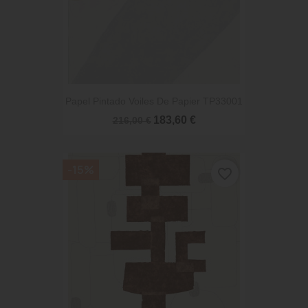
Papel Pintado Voiles De Papier TP33001
183,60 €
216,00 €
-15%
favorite_border