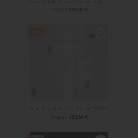
Papel Pintado Voiles De Papier TP33306
183,60 €
216,00 €
-15%
favorite_border
Papel Pintado Voiles De Papier TP33201
183,60 €
216,00 €