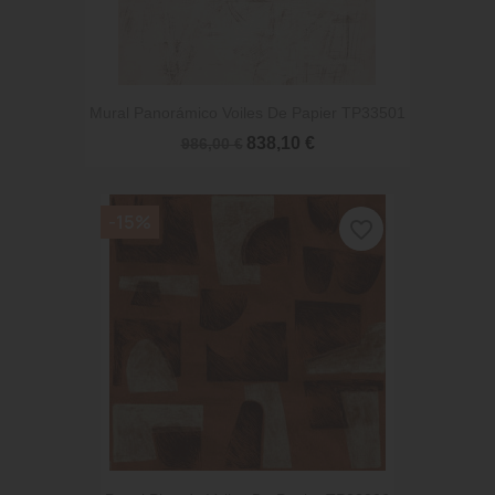
Mural Panorámico Voiles De Papier TP33501
838,10 €
986,00 €
-15%
favorite_border