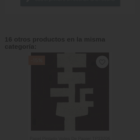
16 otros productos en la misma
categoría:
-15%
favorite_border
Papel Pintado Voiles De Papier TP33206