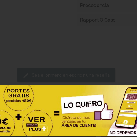
Procedencia
Rapport O Case
Sea el primero en escribir una reseña
ategoría: