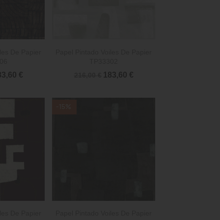

rápida
Vista rápida
les De Papier
Papel Pintado Voiles De Papier
06
TP33302
3,60 €
183,60 €
216,00 €
-15%

rápida
Vista rápida
les De Papier
Papel Pintado Voiles De Papier