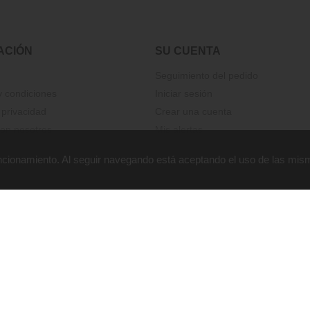
ACIÓN
SU CUENTA
Seguimiento del pedido
 condiciones
Iniciar sesión
 privacidad
Crear una cuenta
on nosotros
Mis alertas
funcionamiento. Al seguir navegando está aceptando el uso de las mis