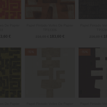


rápida
Vista rápida
Vista 
les De Papier
Papel Pintado Voiles De Papier
Papel Pintado Voi
03
TP33306
TP328
3,60 €
183,60 €
18
216,00 €
216,00 €
-15%
-15%


rápida
Vista rápida
Vista 
les De Papier
Papel Pintado Voiles De Papier
Papel Pintado Voi