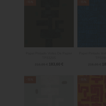
-15%
-15%


Vista rápida
Vista 
Papel Pintado Voiles De Papier
Papel Pintado Voi
TP33205
TP328
183,60 €
18
216,00 €
216,00 €
-15%
-15%