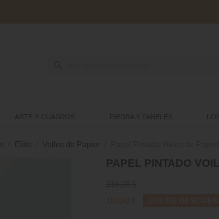
search
ARTE Y CUADROS
PIEDRA Y PANELES
LO
s
Elitis
Voiles de Papier
Papel Pintado Voiles de Papi
PAPEL PINTADO VOIL
216,00 €
183,60 €
15% DE DESCUEN