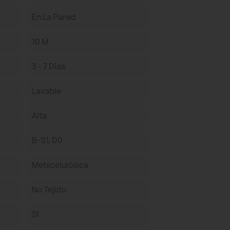
En La Pared
10 M
3 - 7 Días
Lavable
Alta
B-S1, D0
Metilcelulósica
No Tejido
Sí