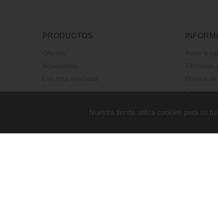
PRODUCTOS
INFORM
Ofertas
Aviso legal
Novedades
Términos y
Los más vendidos
Política de
Contacte c
Nuestra tienda utiliza cookies para su 