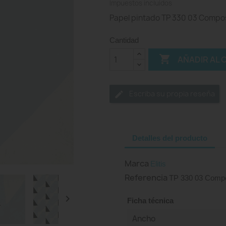
Impuestos incluidos
Papel pintado TP 330 03 Composit
Cantidad

AÑADIR AL 
Escriba su propia reseña
Detalles del producto
Marca
Elitis
Referencia
TP 330 03 Compo

Ficha técnica
Ancho