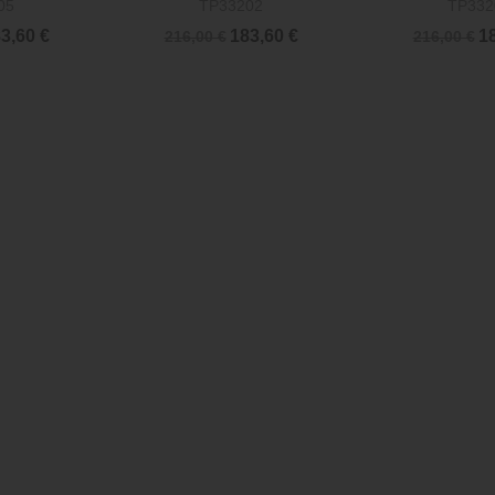
05
TP33202
TP332
3,60 €
183,60 €
18
216,00 €
216,00 €