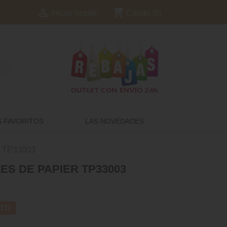
shopping_cart

Carrito
(0)
Iniciar sesión
S FAVORITOS
LAS NOVEDADES
er TP33003
ES DE PAPIER TP33003
TO