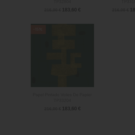
TP32804
TP331
183,60 €
18
216,00 €
216,00 €
-15%

Vista rápida
Papel Pintado Voiles De Papier
TP33204
183,60 €
216,00 €