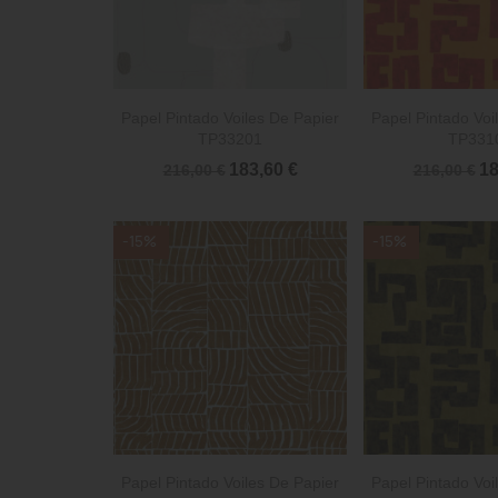


Vista rápida
Vista 
Papel Pintado Voiles De Papier
Papel Pintado Voi
TP33201
TP331
183,60 €
18
216,00 €
216,00 €
-15%
-15%


Vista rápida
Vista 
Papel Pintado Voiles De Papier
Papel Pintado Voi