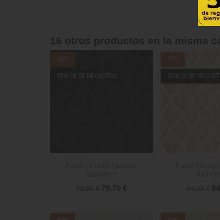
16 otros productos en la misma c
-10%
-10%
-15% SI SE REGISTRA
-15% SI SE REGIS


Vista rápida
Vista 
Papel Pintado Twenties
Papel Pintado
88699515
886702
79,70 €
84
88,55 €
94,05 €