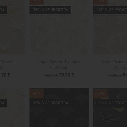
-10%
-10%
TRA
-15% SI SE REGISTRA
-15% SI SE REGIS


rápida
Vista rápida
Vista 
 Twenties
Papel Pintado Twenties
Papel Pintado
23
88690226
88651
,70 €
79,70 €
8
88,55 €
94,05 €
-10%
-10%
TRA
-15% SI SE REGISTRA
-15% SI SE REGIS