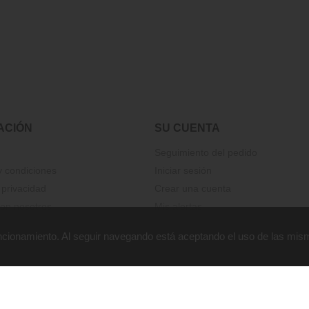
ACIÓN
SU CUENTA
Seguimiento del pedido
 condiciones
Iniciar sesión
 privacidad
Crear una cuenta
on nosotros
Mis alertas
funcionamiento. Al seguir navegando está aceptando el uso de las mis