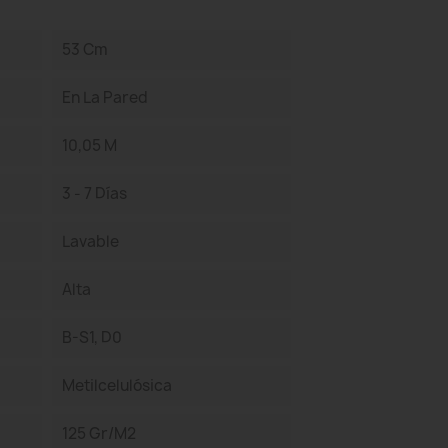
53 Cm
En La Pared
10,05 M
3 - 7 Días
Lavable
Alta
B-S1, D0
Metilcelulósica
125 Gr/m2