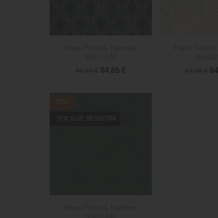


Vista rápida
Vista 
Papel Pintado Twenties
Papel Pintado
88677474
886402
84,65 €
84
94,05 €
94,05 €
-10%
-15% SI SE REGISTRA

Vista rápida
Papel Pintado Twenties
80837446