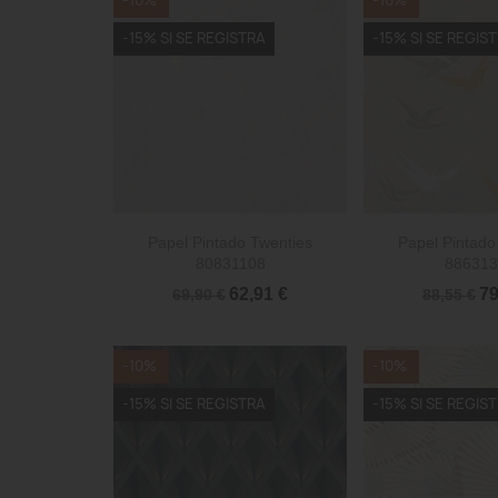
-10%
-10%
-15% SI SE REGISTRA
-15% SI SE REGIS


Vista rápida
Vista 
Papel Pintado Twenties
Papel Pintado
80831108
886313
62,91 €
79
69,90 €
88,55 €
-10%
-10%
-15% SI SE REGISTRA
-15% SI SE REGIS