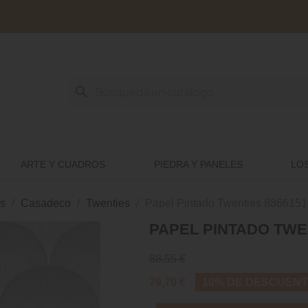
search
ARTE Y CUADROS
PIEDRA Y PANELES
LO
s
Casadeco
Twenties
Papel Pintado Twenties 886615
PAPEL PINTADO TWEN
88,55 €
79,70 €
10% DE DESCUEN