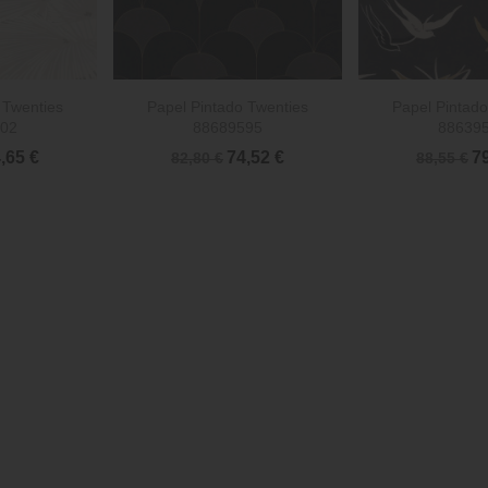


rápida
Vista rápida
Vista 
 Twenties
Papel Pintado Twenties
Papel Pintado
02
88689595
88639
,65 €
74,52 €
7
82,80 €
88,55 €