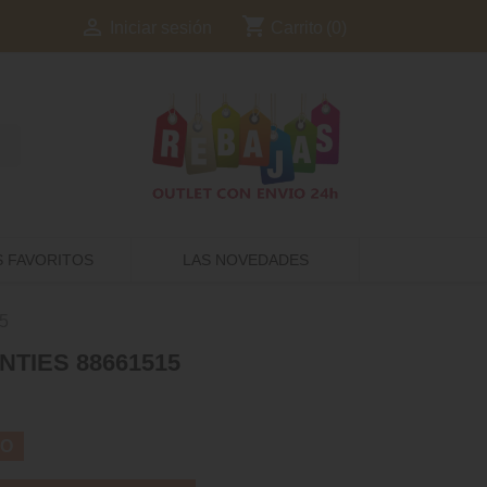
shopping_cart

Carrito
(0)
Iniciar sesión
S FAVORITOS
LAS NOVEDADES
15
TIES 88661515
TO