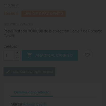
212,00 €
190,80 €
10% DE DESCUENTO
Impuestos incluidos
Papel Pintado RC18098 de la colección Home 7 de Roberto
Cavalli
Cantidad

favorite_border
AÑADIR AL CARRITO
Escriba su propia reseña
Detalles del producto
Marca
Roberto Cavalli