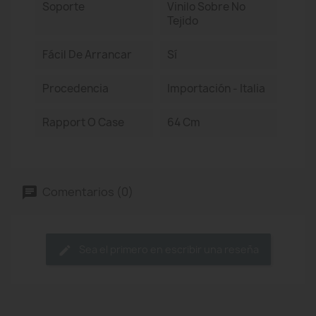
Soporte
Vinilo Sobre No
Tejido
Fácil De Arrancar
Sí
Procedencia
Importación - Italia
Rapport O Case
64 Cm
Comentarios (0)
Sea el primero en escribir una reseña