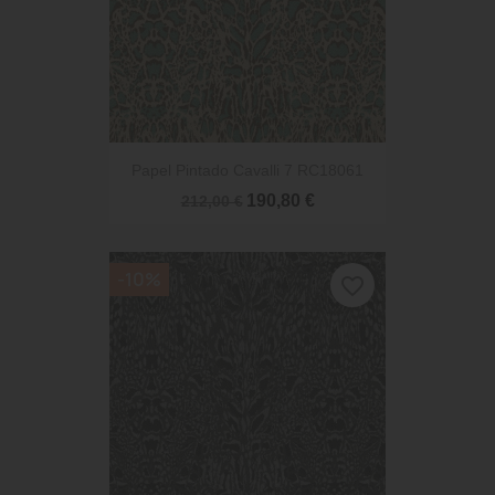
Papel Pintado Cavalli 7 RC18061
190,80 €
212,00 €
-10%
favorite_border