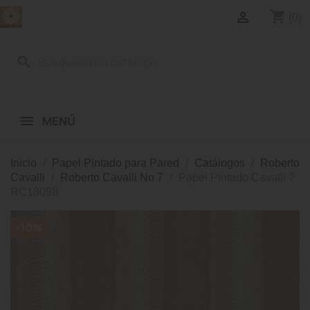
shopping_cart

(0)
search
MENÚ
Inicio
Papel Pintado para Pared
Catálogos
Roberto
Cavalli
Roberto Cavalli No 7
Papel Pintado Cavalli 7
RC18098
-10%