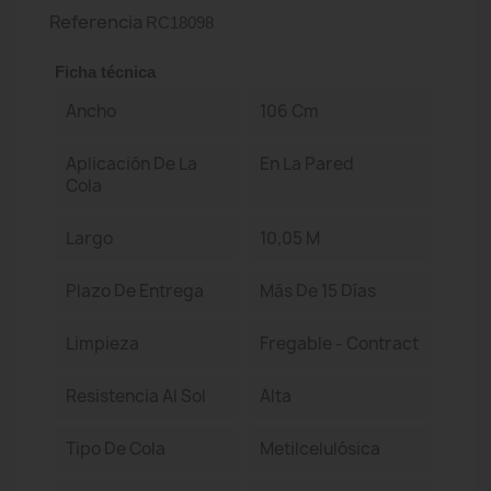
Referencia
RC18098
Ficha técnica
Ancho
106 Cm
Aplicación De La
En La Pared
Cola
Largo
10,05 M
Plazo De Entrega
Más De 15 Días
Limpieza
Fregable - Contract
Resistencia Al Sol
Alta
Tipo De Cola
Metilcelulósica