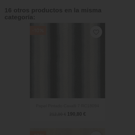
16 otros productos en la misma
categoría:
-10%
favorite_border
Papel Pintado Cavalli 7 RC18094
190,80 €
212,00 €