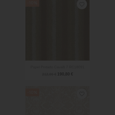
-10%
favorite_border
Papel Pintado Cavalli 7 RC18091
190,80 €
212,00 €
-10%
favorite_border