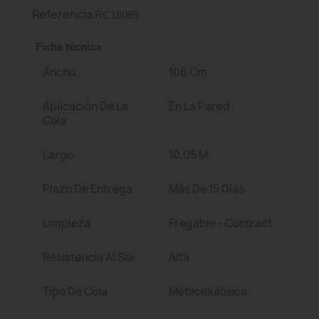
Referencia
RC18069
Ficha técnica
Ancho
106 Cm
Aplicación De La
En La Pared
Cola
Largo
10,05 M
Plazo De Entrega
Más De 15 Días
Limpieza
Fregable - Contract
Resistencia Al Sol
Alta
Tipo De Cola
Metilcelulósica