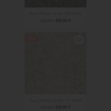
Papel Pintado Cavalli 7 RC18063
190,80 €
212,00 €
-10%
favorite_border
Papel Pintado Cavalli 7 RC18088
190,80 €
212,00 €