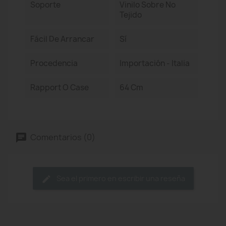
Soporte
Vinilo Sobre No
Tejido
Fácil De Arrancar
Sí
Procedencia
Importación - Italia
Rapport O Case
64 Cm
Comentarios (0)
Sea el primero en escribir una reseña