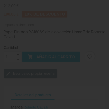
212,00 €
190,80 €
10% DE DESCUENTO
Impuestos incluidos
Papel Pintado RC18069 de la colección Home 7 de Roberto
Cavalli
Cantidad

favorite_border
AÑADIR AL CARRITO
Escriba su propia reseña
Detalles del producto
Marca
Roberto Cavalli