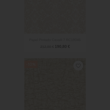
Papel Pintado Cavalli 7 RC18046
190,80 €
212,00 €
-10%
favorite_border