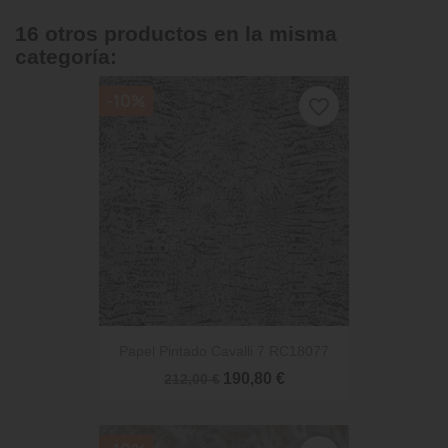
16 otros productos en la misma
categoría:
-10%
favorite_border
Papel Pintado Cavalli 7 RC18077
190,80 €
212,00 €