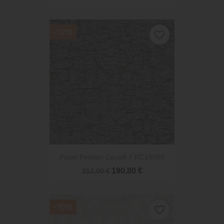
-10%
favorite_border
Papel Pintado Cavalli 7 RC18065
190,80 €
212,00 €
-10%
favorite_border