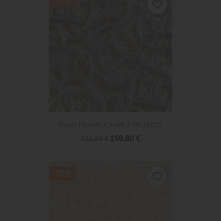
-10%
favorite_border
Papel Pintado Cavalli 7 RC18022
190,80 €
212,00 €
-10%
favorite_border