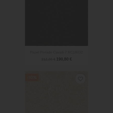
Papel Pintado Cavalli 7 RC18032
190,80 €
212,00 €
-10%
favorite_border