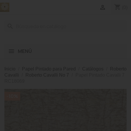
shopping_cart

(0)
search
MENÚ
Inicio
Papel Pintado para Pared
Catálogos
Roberto
Cavalli
Roberto Cavalli No 7
Papel Pintado Cavalli 7
RC18069
-10%