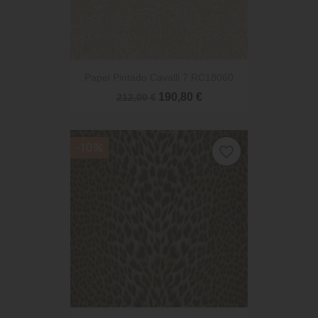
Papel Pintado Cavalli 7 RC18060
190,80 €
212,00 €
-10%
favorite_border