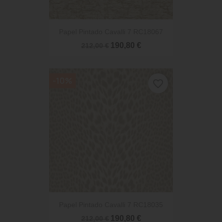
Papel Pintado Cavalli 7 RC18067
190,80 €
212,00 €
-10%
favorite_border
Papel Pintado Cavalli 7 RC18035
190,80 €
212,00 €