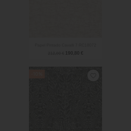
Papel Pintado Cavalli 7 RC18072
190,80 €
212,00 €
-10%
favorite_border