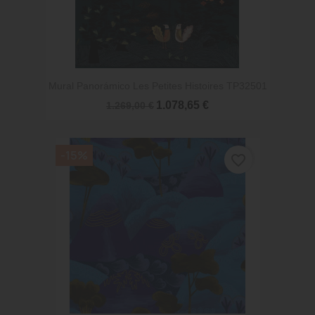
Mural Panorámico Les Petites Histoires TP32501
1.078,65 €
1.269,00 €
-15%
favorite_border