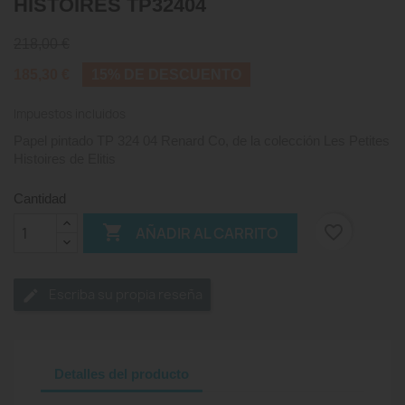
HISTOIRES TP32404
218,00 €
185,30 €
15% DE DESCUENTO
Impuestos incluidos
Papel pintado TP 324 04 Renard Co, de la colección Les Petites
Histoires de Elitis
Cantidad

favorite_border
AÑADIR AL CARRITO
Escriba su propia reseña
Detalles del producto