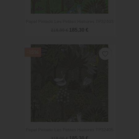
Papel Pintado Les Petites Histoires TP32403
185,30 €
218,00 €
-15%
favorite_border
Papel Pintado Les Petites Histoires TP32405
185,30 €
218,00 €