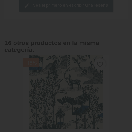
Sea el primero en escribir una reseña
16 otros productos en la misma
categoría:
-15%
favorite_border