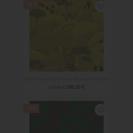
-15%
favorite_border
Papel Pintado Les Petites Histoires TP32303
185,30 €
218,00 €
-15%
favorite_border