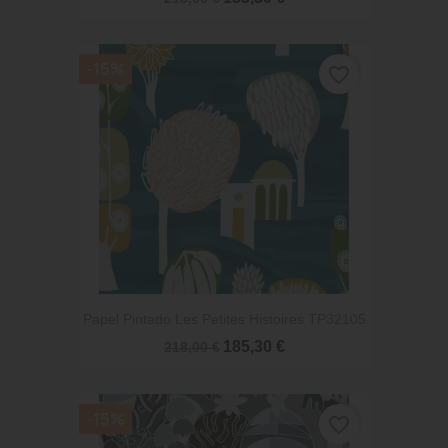
-15%
favorite_border
Papel Pintado Les Petites Histoires TP32105
185,30 €
218,00 €
-15%
favorite_border