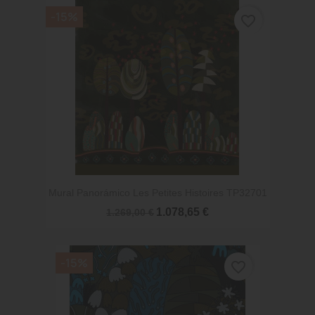
-15%
favorite_border
Mural Panorámico Les Petites Histoires TP32701
1.078,65 €
1.269,00 €
-15%
favorite_border