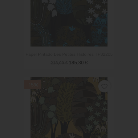
Papel Pintado Les Petites Histoires TP32205
185,30 €
218,00 €
-15%
favorite_border