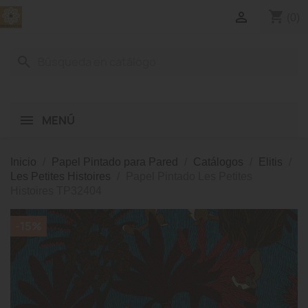
shopping_cart

(0)
search
MENÚ
Inicio
Papel Pintado para Pared
Catálogos
Elitis
Les Petites Histoires
Papel Pintado Les Petites
Histoires TP32404
-15%