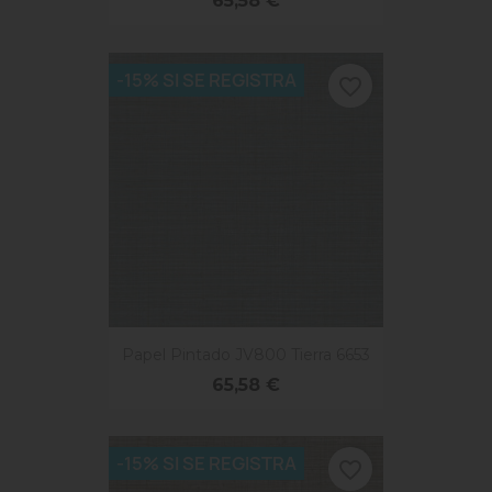
65,58 €
-15% SI SE REGISTRA
favorite_border
Papel Pintado JV800 Tierra 6653
65,58 €
-15% SI SE REGISTRA
favorite_border