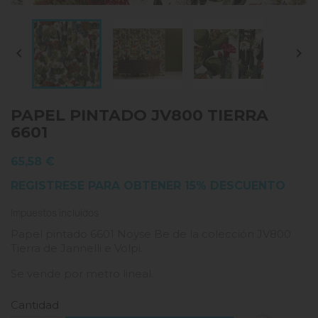


PAPEL PINTADO JV800 TIERRA
6601
65,58 €
REGISTRESE PARA OBTENER 15% DESCUENTO
Impuestos incluidos
Papel pintado 6601 Noyse Be de la colección JV800
Tierra de Jannelli e Volpi.
Se vende por metro lineal.
Cantidad