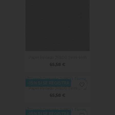
Papel Pintado JV800 Tierra 6665
65,58 €
-15% SI SE REGISTRA
favorite_border
Papel Pintado JV800 Tierra 6662
65,58 €
-15% SI SE REGISTRA