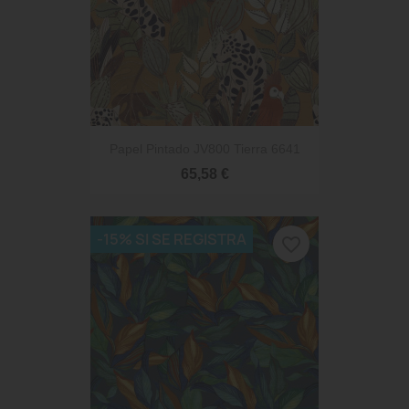
Papel Pintado JV800 Tierra 6641
65,58 €
-15% SI SE REGISTRA
favorite_border