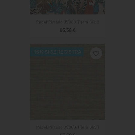
Papel Pintado JV800 Tierra 6640
65,58 €
-15% SI SE REGISTRA
favorite_border
Papel Pintado JV800 Tierra 6654