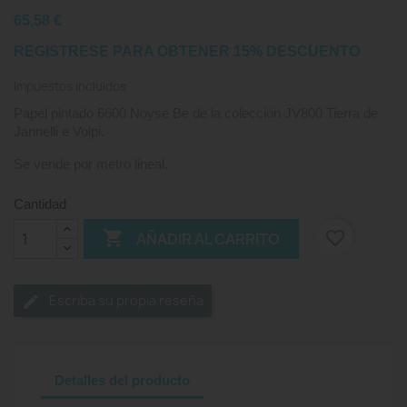
65,58 €
REGISTRESE PARA OBTENER 15% DESCUENTO
Impuestos incluidos
Papel pintado 6600 Noyse Be de la colección JV800 Tierra de
Jannelli e Volpi.
Se vende por metro lineal.
Cantidad

favorite_border
AÑADIR AL CARRITO
Escriba su propia reseña
Detalles del producto