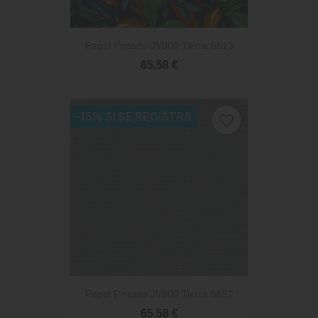
Papel Pintado JV800 Tierra 6613
65,58 €
-15% SI SE REGISTRA
favorite_border
Papel Pintado JV800 Tierra 6652
65,58 €