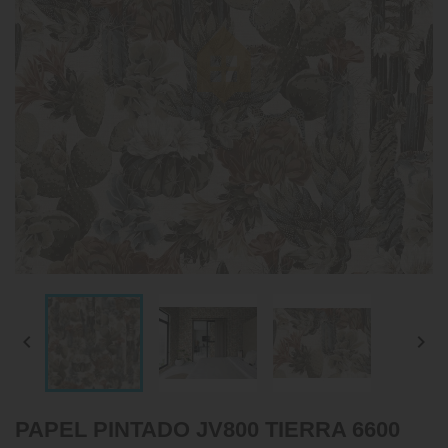


PAPEL PINTADO JV800 TIERRA 6600