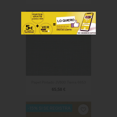
-15% SI SE REGISTRA
favorite_border
Papel Pintado JV800 Tierra 6653
65,58 €
-15% SI SE REGISTRA
favorite_border