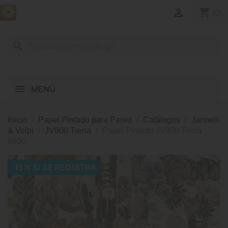
shopping_cart

(0)
search
MENÚ
Inicio
Papel Pintado para Pared
Catálogos
Jannelli
& Volpi
JV800 Tierra
Papel Pintado JV800 Tierra
6600
-15% SI SE REGISTRA