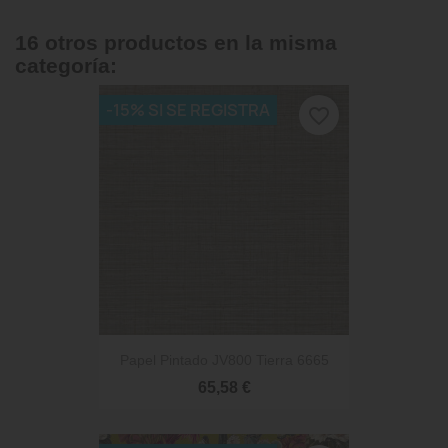
16 otros productos en la misma
categoría:
-15% SI SE REGISTRA
favorite_border
Papel Pintado JV800 Tierra 6665
65,58 €