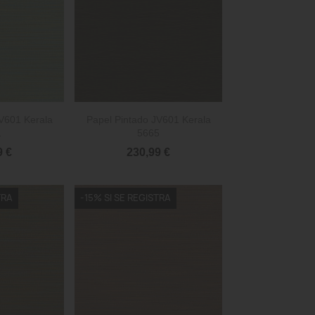

rápida
Vista rápida
V601 Kerala
Papel Pintado JV601 Kerala
1
5665
9 €
230,99 €
TRA
-15% SI SE REGISTRA