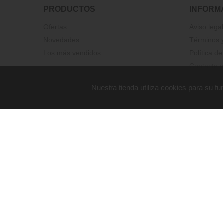
PRODUCTOS
INFORM
Ofertas
Aviso legal
Novedades
Términos y
Los más vendidos
Política de
Contacte c
Nuestra tienda utiliza cookies para su 