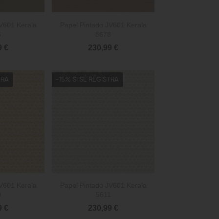

rápida
Vista rápida
V601 Kerala
Papel Pintado JV601 Kerala
6
5678
9 €
230,99 €
TRA
-15% SI SE REGISTRA

rápida
Vista rápida
V601 Kerala
Papel Pintado JV601 Kerala
0
5611
9 €
230,99 €