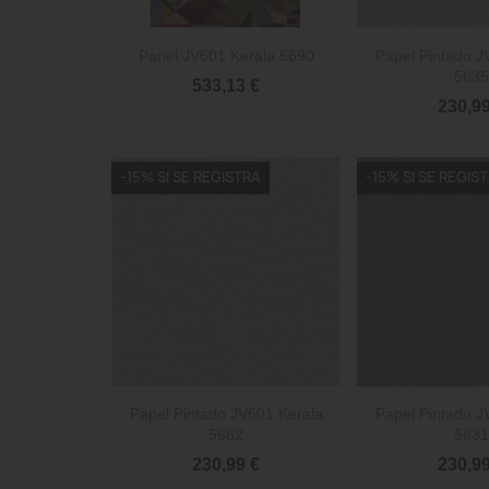


Vista rápida
Vista 
Panel JV601 Kerala 5690
Papel Pintado J
5635
533,13 €
230,99
-15% SI SE REGISTRA
-15% SI SE REGIS


Vista rápida
Vista 
Papel Pintado JV601 Kerala
Papel Pintado J
5662
5631
230,99 €
230,99