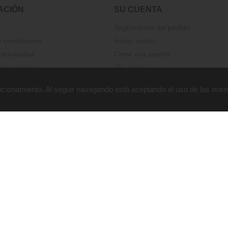
ACIÓN
SU CUENTA
Seguimiento del pedido
 condiciones
Iniciar sesión
 privacidad
Crear una cuenta
on nosotros
Mis alertas
funcionamiento. Al seguir navegando está aceptando el uso de las mis