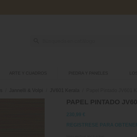
search
ARTE Y CUADROS
PIEDRA Y PANELES
LO
s
Jannelli & Volpi
JV601 Kerala
Papel Pintado JV601 K
PAPEL PINTADO JV60
230,99 €
REGISTRESE PARA OBTENE
Impuestos incluidos