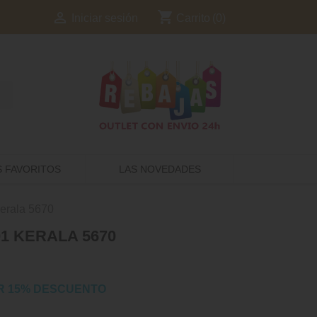
shopping_cart

Carrito
(0)
Iniciar sesión
S FAVORITOS
LAS NOVEDADES
erala 5670
1 KERALA 5670
R 15% DESCUENTO