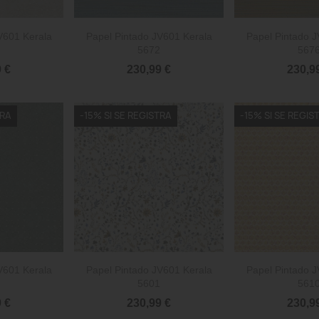


rápida
Vista rápida
Vista 
V601 Kerala
Papel Pintado JV601 Kerala
Papel Pintado J
5672
567
 €
230,99 €
230,9
TRA
-15% SI SE REGISTRA
-15% SI SE REGIS


rápida
Vista rápida
Vista 
V601 Kerala
Papel Pintado JV601 Kerala
Papel Pintado J
5601
561
 €
230,99 €
230,9