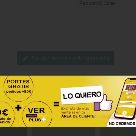
Rapport O Case
Sea el primero en escribir una reseña
ategoría:
TRA
-15% SI SE REGISTRA
-15% SI SE REGIS