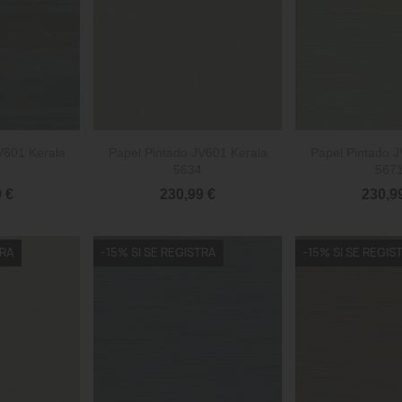


rápida
Vista rápida
Vista 
V601 Kerala
Papel Pintado JV601 Kerala
Papel Pintado J
5634
567
 €
230,99 €
230,9
TRA
-15% SI SE REGISTRA
-15% SI SE REGIS