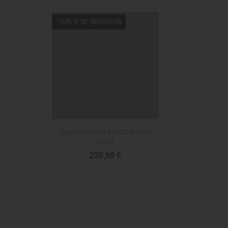
-15% SI SE REGISTRA

Vista rápida
Papel Pintado JV601 Kerala
5660
230,99 €