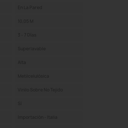
En La Pared
10,05 M
3 - 7 Días
Superlavable
Alta
Metilcelulósica
Vinilo Sobre No Tejido
Sí
Importación - Italia