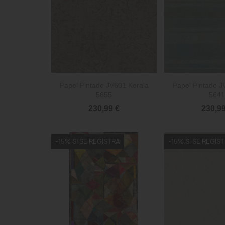


Vista rápida
Vista 
Papel Pintado JV601 Kerala
Papel Pintado J
5655
5641
230,99 €
230,99
-15% SI SE REGISTRA
-15% SI SE REGIS