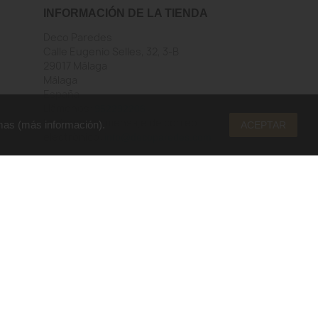
INFORMACIÓN DE LA TIENDA
Deco Paredes
Calle Eugenio Selles, 32, 3-B
29017 Málaga
Málaga
España
Llámenos:
952292206
Envíenos un mensaje de correo
mas (
más información
).
ACEPTAR
electrónico:
info@decoparedes.com