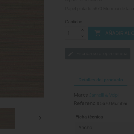
Papel pintado 5670 Mumbai de la co
Cantidad

AÑADIR AL 
Escriba su propia reseña
Detalles del producto
Marca
Jannelli & Volpi
Referencia
5670 Mumbai

Ficha técnica
Ancho