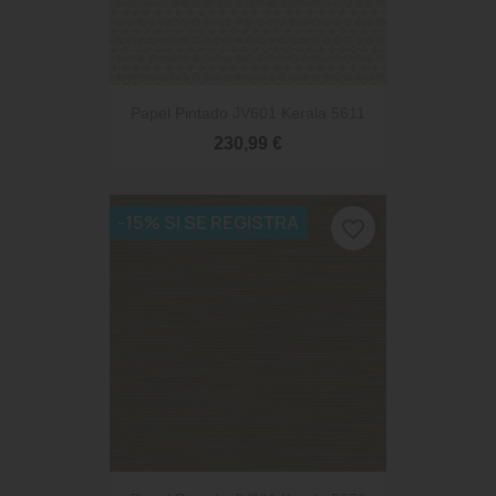
Papel Pintado JV601 Kerala 5611
230,99 €
-15% SI SE REGISTRA
favorite_border