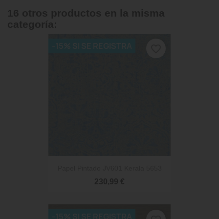
16 otros productos en la misma
categoría:
-15% SI SE REGISTRA
favorite_border
Papel Pintado JV601 Kerala 5653
230,99 €
-15% SI SE REGISTRA