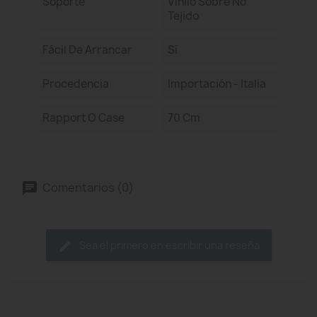
Soporte
Vinilo Sobre No
Tejido
Fácil De Arrancar
Sí
Procedencia
Importación - Italia
Rapport O Case
70 Cm
Comentarios (0)
Sea el primero en escribir una reseña