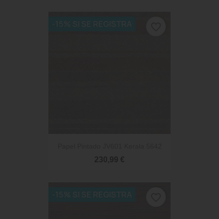
-15% SI SE REGISTRA
favorite_border
Papel Pintado JV601 Kerala 5642
230,99 €
-15% SI SE REGISTRA
favorite_border