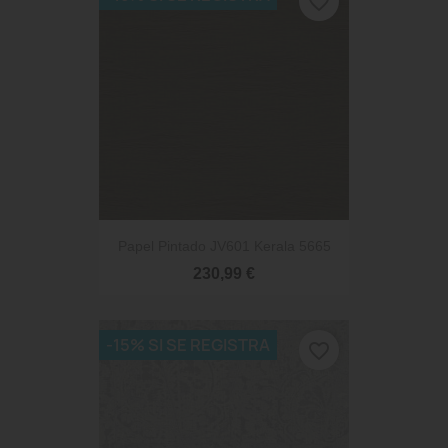
favorite_border
Papel Pintado JV601 Kerala 5665
230,99 €
-15% SI SE REGISTRA
favorite_border