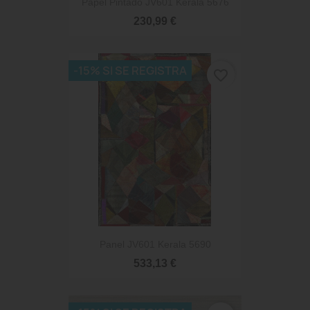
Papel Pintado JV601 Kerala 5676
230,99 €
-15% SI SE REGISTRA
favorite_border
Panel JV601 Kerala 5690
533,13 €