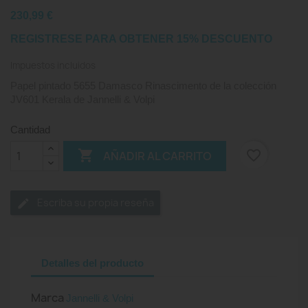
230,99 €
REGISTRESE PARA OBTENER 15% DESCUENTO
Impuestos incluidos
Papel pintado 5655 Damasco Rinascimento de la colección
JV601 Kerala de Jannelli & Volpi
Cantidad

favorite_border
AÑADIR AL CARRITO
Escriba su propia reseña
Detalles del producto
Marca
Jannelli & Volpi