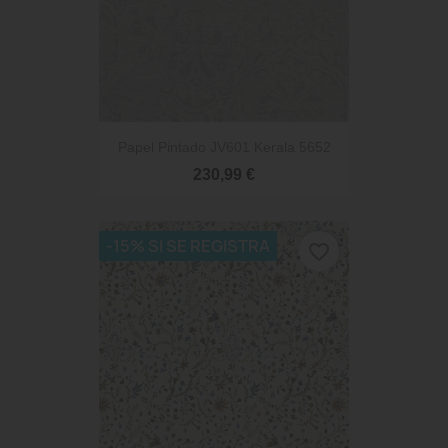
Papel Pintado JV601 Kerala 5652
230,99 €
-15% SI SE REGISTRA
favorite_border