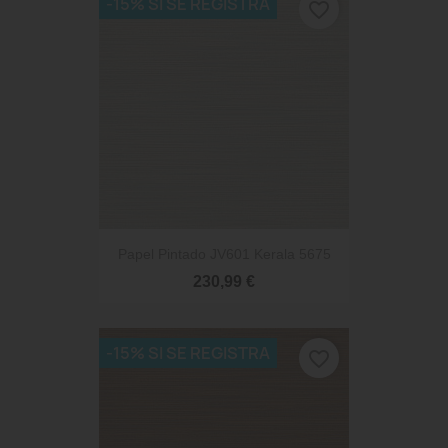
-15% SI SE REGISTRA
favorite_border
Papel Pintado JV601 Kerala 5675
230,99 €
-15% SI SE REGISTRA
favorite_border