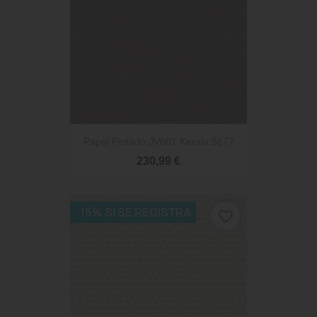
Papel Pintado JV601 Kerala 5677
230,99 €
-15% SI SE REGISTRA
favorite_border