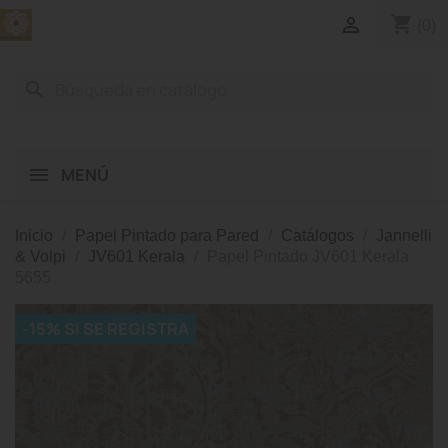
shopping_cart

(0)
search
MENÚ
Inicio
Papel Pintado para Pared
Catálogos
Jannelli
& Volpi
JV601 Kerala
Papel Pintado JV601 Kerala
5655
-15% SI SE REGISTRA