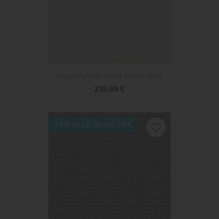
Papel Pintado JV601 Kerala 5663
230,99 €
-15% SI SE REGISTRA
favorite_border