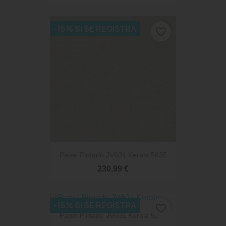
-15% SI SE REGISTRA
favorite_border
Papel Pintado JV601 Kerala 5635
230,99 €
-15% SI SE REGISTRA
favorite_border
Papel Pintado JV601 Kerala 5677