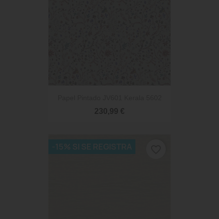
Papel Pintado JV601 Kerala 5602
230,99 €
-15% SI SE REGISTRA
favorite_border