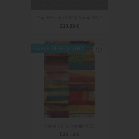
Papel Pintado JV601 Kerala 5612
230,99 €
-15% SI SE REGISTRA
favorite_border
Panel JV601 Kerala 5692
533,13 €