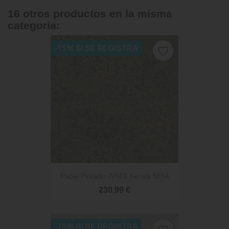
16 otros productos en la misma
categoría:
-15% SI SE REGISTRA
favorite_border
Papel Pintado JV601 Kerala 5654
230,99 €
-15% SI SE REGISTRA