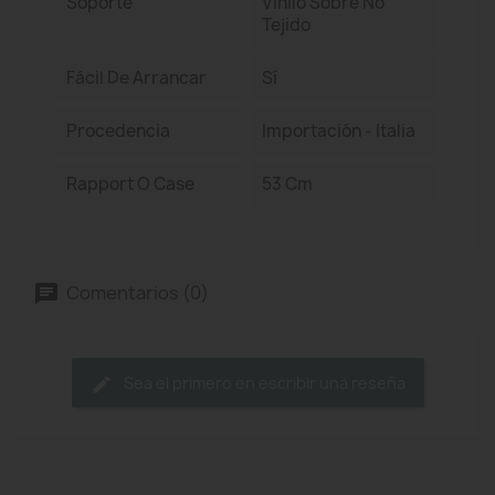
Soporte
Vinilo Sobre No
Tejido
Fácil De Arrancar
Sí
Procedencia
Importación - Italia
Rapport O Case
53 Cm
Comentarios (0)
Sea el primero en escribir una reseña