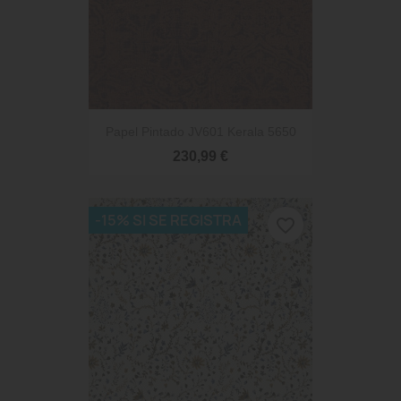
Papel Pintado JV601 Kerala 5650
230,99 €
-15% SI SE REGISTRA
favorite_border