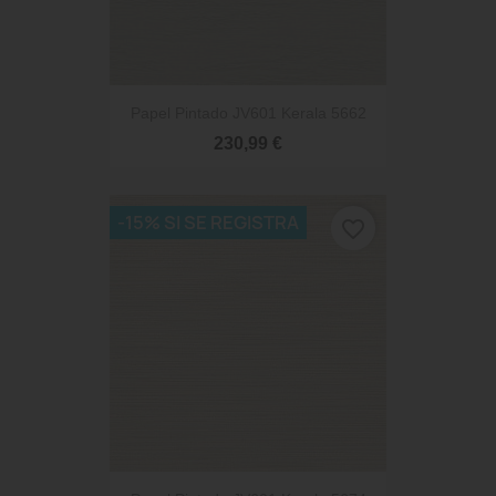
Papel Pintado JV601 Kerala 5662
230,99 €
-15% SI SE REGISTRA
favorite_border