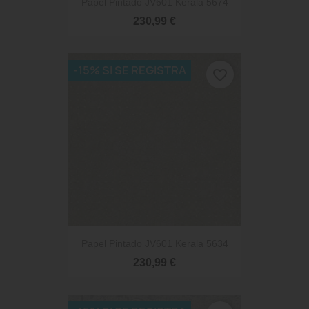
Papel Pintado JV601 Kerala 5674
230,99 €
-15% SI SE REGISTRA
favorite_border
Papel Pintado JV601 Kerala 5634
230,99 €