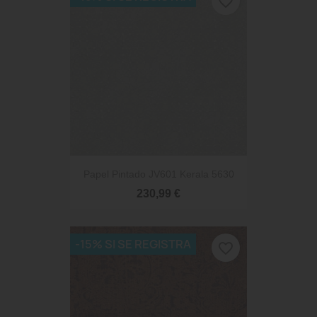
favorite_border
Papel Pintado JV601 Kerala 5630
230,99 €
-15% SI SE REGISTRA
favorite_border