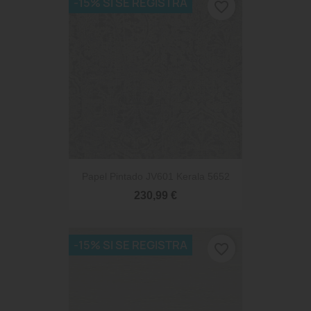
-15% SI SE REGISTRA
favorite_border
Papel Pintado JV601 Kerala 5652
230,99 €
-15% SI SE REGISTRA
favorite_border