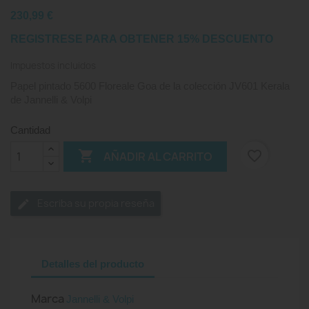
230,99 €
REGISTRESE PARA OBTENER 15% DESCUENTO
Impuestos incluidos
Papel pintado 5600 Floreale Goa de la colección JV601 Kerala
de Jannelli & Volpi
Cantidad

favorite_border
AÑADIR AL CARRITO
Escriba su propia reseña
Detalles del producto
Marca
Jannelli & Volpi