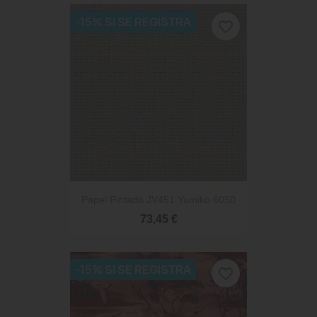
-15% SI SE REGISTRA
favorite_border
Papel Pintado JV451 Yumiko 6050
73,45 €
-15% SI SE REGISTRA
favorite_border