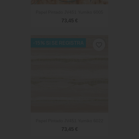
Papel Pintado JV451 Yumiko 6005
73,45 €
-15% SI SE REGISTRA
favorite_border
Papel Pintado JV451 Yumiko 6022
73,45 €