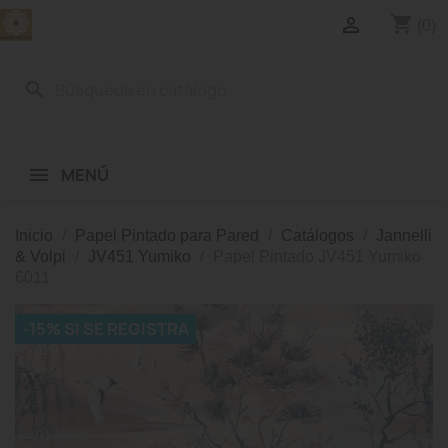
shopping_cart

(0)
search
MENÚ
Inicio
Papel Pintado para Pared
Catálogos
Jannelli
& Volpi
JV451 Yumiko
Papel Pintado JV451 Yumiko
6011
-15% SI SE REGISTRA