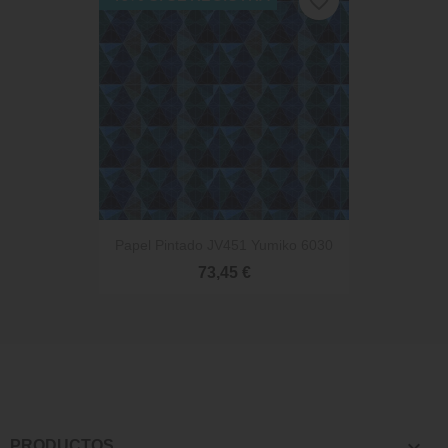
favorite_border
Papel Pintado JV451 Yumiko 6030
73,45 €

PRODUCTOS