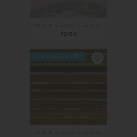
Papel Pintado JV451 Yumiko 6012
73,45 €
-15% SI SE REGISTRA
favorite_border
Papel Pintado JV451 Yumiko 6084