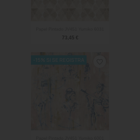
Papel Pintado JV451 Yumiko 6031
73,45 €
-15% SI SE REGISTRA
favorite_border
Papel Pintado JV451 Yumiko 6001