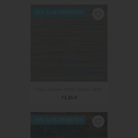
-15% SI SE REGISTRA
favorite_border
Papel Pintado JV451 Yumiko 6070
73,45 €
-15% SI SE REGISTRA
favorite_border