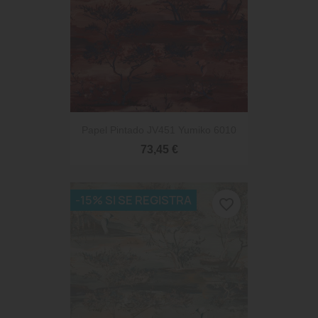
Papel Pintado JV451 Yumiko 6010
73,45 €
-15% SI SE REGISTRA
favorite_border