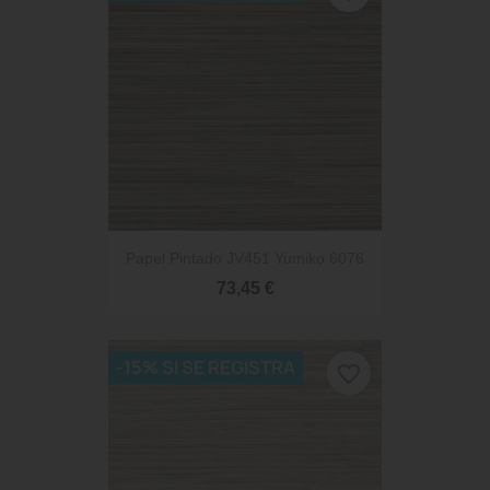
Papel Pintado JV451 Yumiko 6076
73,45 €
-15% SI SE REGISTRA
favorite_border