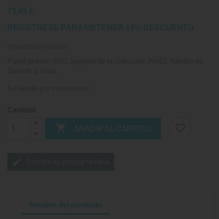
73,45 €
REGISTRESE PARA OBTENER 15% DESCUENTO
Impuestos incluidos
Papel pintado 6011 Sagimai de la colección JV451 Yumiko de
Jannelli & Volpi.
Se vende por metro lineal.
Cantidad

favorite_border
AÑADIR AL CARRITO
Escriba su propia reseña
Detalles del producto