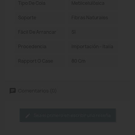
Tipo De Cola
Metilcelulósica
Soporte
Fibras Naturales
Fácil De Arrancar
Sí
Procedencia
Importación - Italia
Rapport O Case
80 Cm
Comentarios (0)
Sea el primero en escribir una reseña