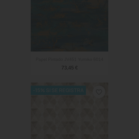
Papel Pintado JV451 Yumiko 6014
73,45 €
-15% SI SE REGISTRA
favorite_border