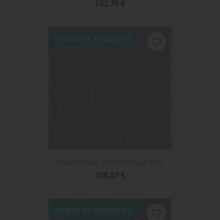
143,75 €
-15% SI SE REGISTRA
favorite_border
Papel Pintado JV191 Kintsugi 6760
308,07 €
-15% SI SE REGISTRA
favorite_border