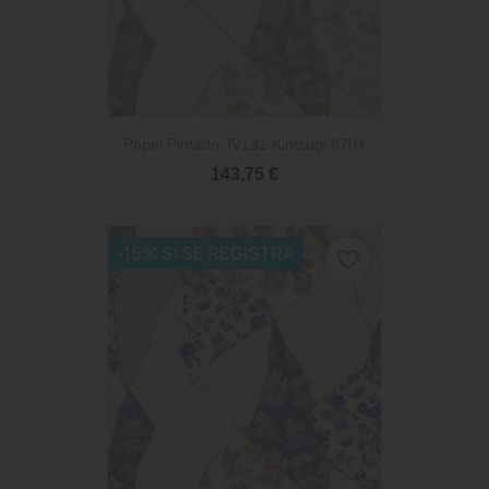
Papel Pintado JV191 Kintsugi 6704
143,75 €
-15% SI SE REGISTRA
favorite_border