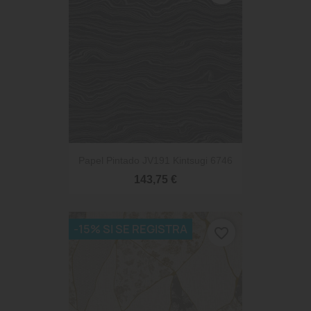
Papel Pintado JV191 Kintsugi 6746
143,75 €
-15% SI SE REGISTRA
favorite_border