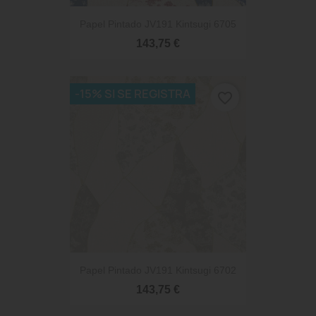
Papel Pintado JV191 Kintsugi 6705
143,75 €
-15% SI SE REGISTRA
favorite_border
Papel Pintado JV191 Kintsugi 6702
143,75 €