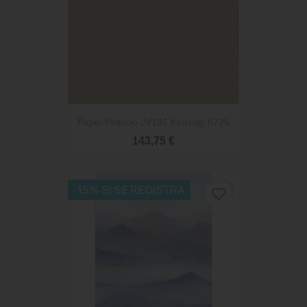
Papel Pintado JV191 Kintsugi 6725
143,75 €
-15% SI SE REGISTRA
favorite_border