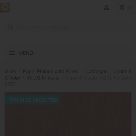
shopping_cart

(0)
search
MENÚ
Inicio
Papel Pintado para Pared
Catálogos
Jannelli
& Volpi
JV191 Kintsugi
Papel Pintado JV191 Kintsugi
6755
-15% SI SE REGISTRA