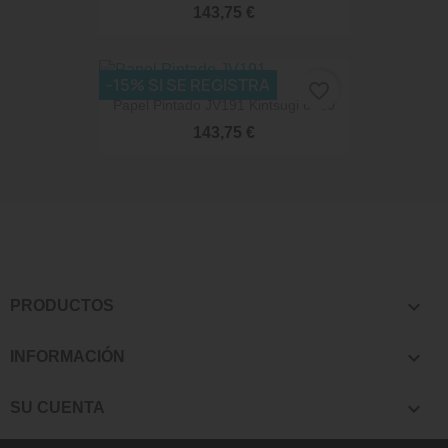
143,75 €
-15% SI SE REGISTRA
favorite_border
Papel Pintado JV191 Kintsugi 6710
143,75 €

PRODUCTOS

INFORMACIÓN

SU CUENTA