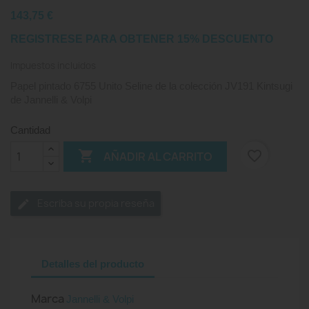
143,75 €
REGISTRESE PARA OBTENER 15% DESCUENTO
Impuestos incluidos
Papel pintado 6755 Unito Seline de la colección JV191 Kintsugi
de Jannelli & Volpi
Cantidad

favorite_border
AÑADIR AL CARRITO
Escriba su propia reseña
Detalles del producto
Marca
Jannelli & Volpi