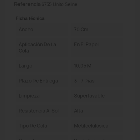
Referencia
6755 Unito Seline
Ficha técnica
Ancho
70 Cm
Aplicación De La
En El Papel
Cola
Largo
10,05 M
Plazo De Entrega
3 - 7 Días
Limpieza
Superlavable
Resistencia Al Sol
Alta
Tipo De Cola
Metilcelulósica