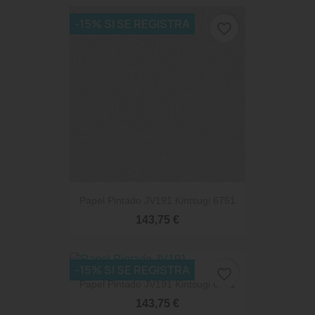
-15% SI SE REGISTRA
favorite_border
Papel Pintado JV191 Kintsugi 6751
143,75 €
-15% SI SE REGISTRA
favorite_border
Papel Pintado JV191 Kintsugi 6741
143,75 €