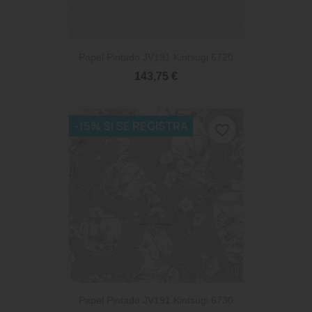
Papel Pintado JV191 Kintsugi 6720
143,75 €
-15% SI SE REGISTRA
favorite_border
Papel Pintado JV191 Kintsugi 6730