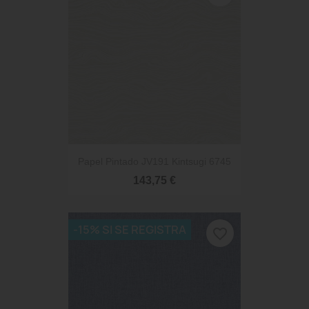
Papel Pintado JV191 Kintsugi 6745
143,75 €
-15% SI SE REGISTRA
favorite_border