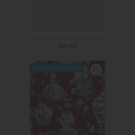
Papel Pintado JV191 Kintsugi 6741
143,75 €
-15% SI SE REGISTRA
favorite_border