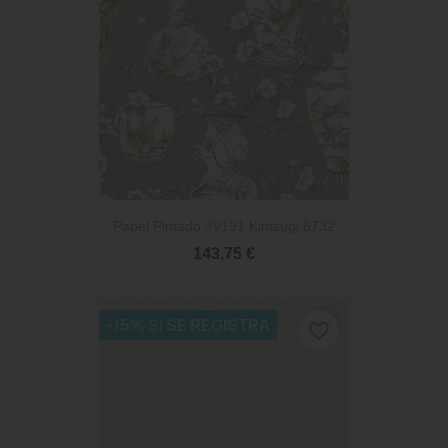
Papel Pintado JV191 Kintsugi 6732
143,75 €
-15% SI SE REGISTRA
favorite_border