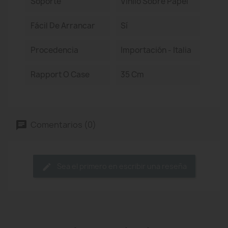
Soporte
Vinilo Sobre Papel
Fácil De Arrancar
Sí
Procedencia
Importación - Italia
Rapport O Case
35 Cm
Comentarios (0)
Sea el primero en escribir una reseña