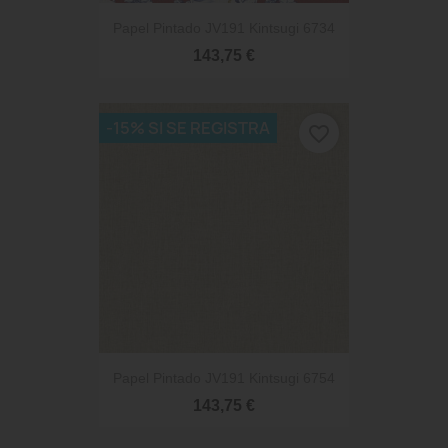
Papel Pintado JV191 Kintsugi 6734
143,75 €
-15% SI SE REGISTRA
favorite_border
Papel Pintado JV191 Kintsugi 6754
143,75 €