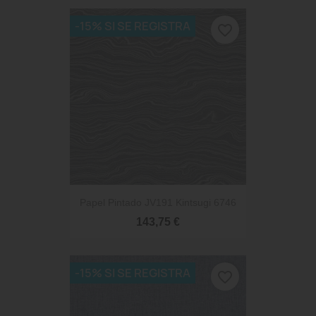
-15% SI SE REGISTRA
favorite_border
Papel Pintado JV191 Kintsugi 6746
143,75 €
-15% SI SE REGISTRA
favorite_border