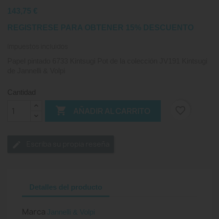
143,75 €
REGISTRESE PARA OBTENER 15% DESCUENTO
Impuestos incluidos
Papel pintado 6733 Kintsugi Pot de la colección JV191 Kintsugi
de Jannelli & Volpi
Cantidad

favorite_border
AÑADIR AL CARRITO
Escriba su propia reseña
Detalles del producto
Marca
Jannelli & Volpi