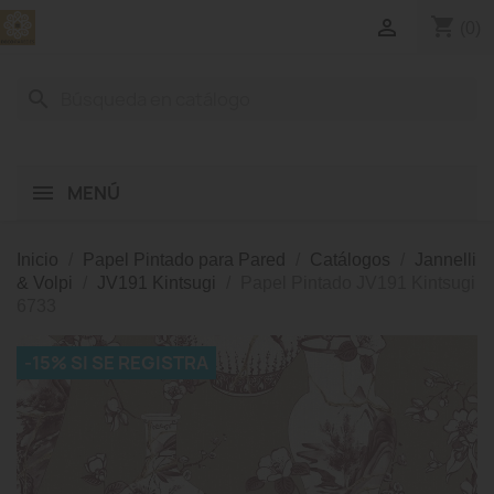
shopping_cart

(0)
search
MENÚ
Inicio
Papel Pintado para Pared
Catálogos
Jannelli
& Volpi
JV191 Kintsugi
Papel Pintado JV191 Kintsugi
6733
-15% SI SE REGISTRA