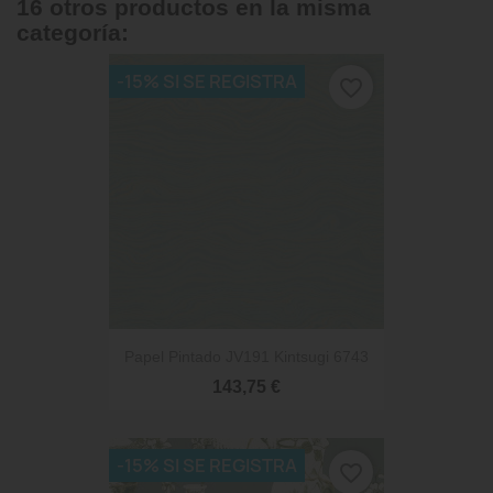
16 otros productos en la misma
categoría:
-15% SI SE REGISTRA
favorite_border
Papel Pintado JV191 Kintsugi 6743
143,75 €
-15% SI SE REGISTRA
favorite_border