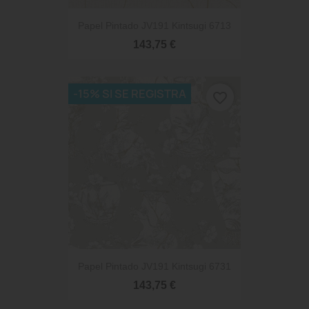
Papel Pintado JV191 Kintsugi 6713
143,75 €
-15% SI SE REGISTRA
favorite_border
Papel Pintado JV191 Kintsugi 6731
143,75 €