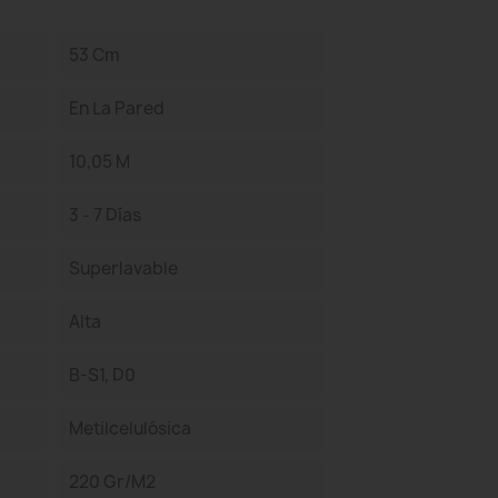
53 Cm
En La Pared
10,05 M
3 - 7 Días
Superlavable
Alta
B-S1, D0
Metilcelulósica
220 Gr/m2