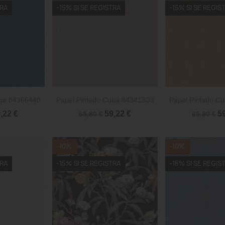
TRA
-15% SI SE REGISTRA
-15% SI SE REGIS


rápida
Vista rápida
Vista 
uba 84366440
Papel Pintado Cuba 84341303
Papel Pintado C
,22 €
59,22 €
5
65,80 €
65,80 €
-10%
-10%
TRA
-15% SI SE REGISTRA
-15% SI SE REGIS