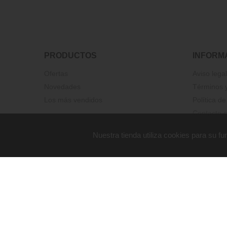
PRODUCTOS
INFORM
Ofertas
Aviso legal
Novedades
Términos y
Los más vendidos
Política de
Contacte c
Nuestra tienda utiliza cookies para su 