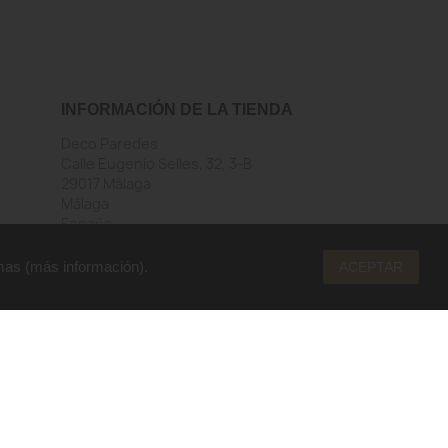
INFORMACIÓN DE LA TIENDA
Deco Paredes
Calle Eugenio Selles, 32, 3-B
29017 Málaga
Málaga
España
Llámenos:
952292206
Envíenos un mensaje de correo
mas (
más información
).
ACEPTAR
electrónico:
info@decoparedes.com