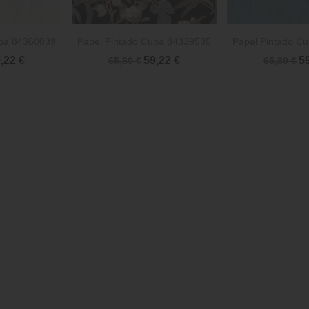


rápida
Vista rápida
Vista 
uba 84360039
Papel Pintado Cuba 84339535
Papel Pintado C
,22 €
59,22 €
5
65,80 €
65,80 €