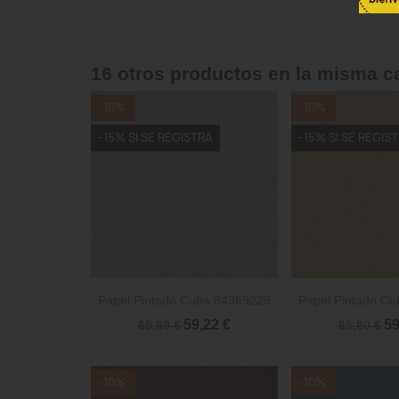
16 otros productos en la misma c
-10%
-10%
-15% SI SE REGISTRA
-15% SI SE REGIS


Vista rápida
Vista 
Papel Pintado Cuba 84369229
Papel Pintado C
59,22 €
59
65,80 €
65,80 €
-10%
-10%