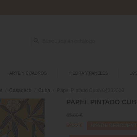
search
ARTE Y CUADROS
PIEDRA Y PANELES
LO
s
Casadeco
Cuba
Papel Pintado Cuba 84332320
PAPEL PINTADO CUBA
65,80 €
59,22 €
10% DE DESCUEN