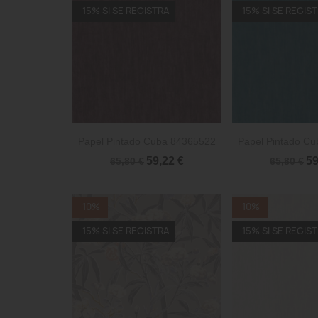
-15% SI SE REGISTRA
-15% SI SE REGIS


Vista rápida
Vista 
Papel Pintado Cuba 84365522
Papel Pintado C
59,22 €
59
65,80 €
65,80 €
-10%
-10%
-15% SI SE REGISTRA
-15% SI SE REGIS