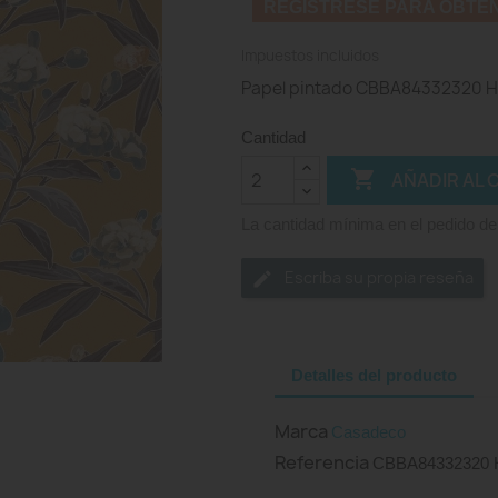
REGISTRESE PARA OBTE
Impuestos incluidos
Papel pintado CBBA84332320 H
Cantidad

AÑADIR AL 
La cantidad mínima en el pedido de
Escriba su propia reseña
Detalles del producto
Marca
Casadeco
Referencia
CBBA84332320 