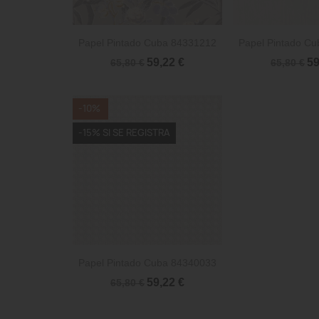


Vista rápida
Vista 
Papel Pintado Cuba 84331212
Papel Pintado C
59,22 €
59
65,80 €
65,80 €
-10%
-15% SI SE REGISTRA

Vista rápida
Papel Pintado Cuba 84340033
59,22 €
65,80 €