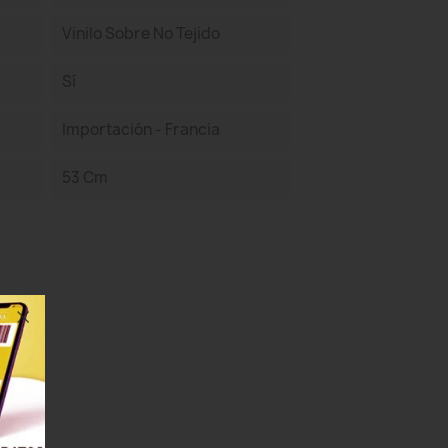
Vinilo Sobre No Tejido
Sí
Importación - Francia
53 Cm