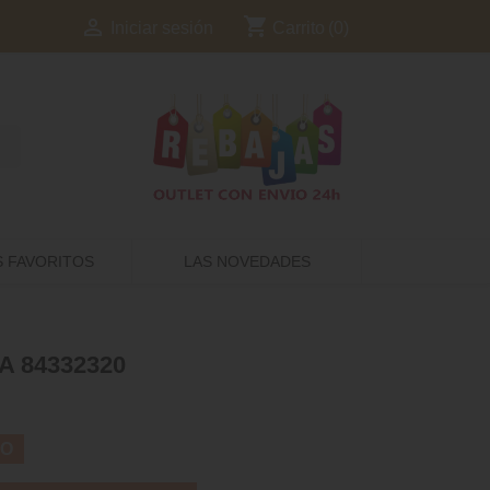
shopping_cart

Carrito
(0)
Iniciar sesión
S FAVORITOS
LAS NOVEDADES
 84332320
TO