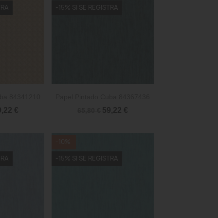
TRA
-15% SI SE REGISTRA

rápida
Vista rápida
uba 84341210
Papel Pintado Cuba 84367436
9,22 €
59,22 €
65,80 €
-10%
TRA
-15% SI SE REGISTRA