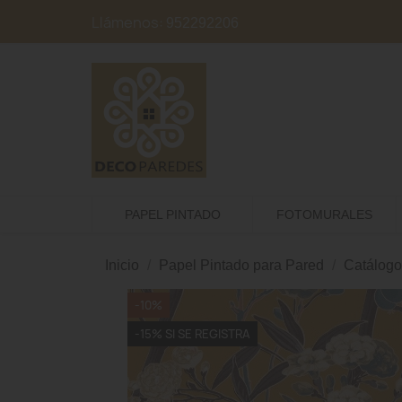
Llámenos:
952292206
PAPEL PINTADO
FOTOMURALES
Inicio
Papel Pintado para Pared
Catálogo
-10%
-15% SI SE REGISTRA