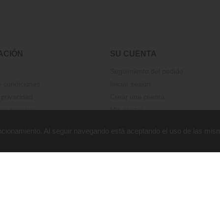
ACIÓN
SU CUENTA
Seguimiento del pedido
 condiciones
Iniciar sesión
 privacidad
Crear una cuenta
on nosotros
Mis alertas
funcionamiento. Al seguir navegando está aceptando el uso de las mis