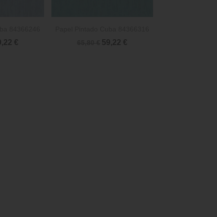

rápida
Vista rápida
uba 84366246
Papel Pintado Cuba 84366316
9,22 €
59,22 €
65,80 €