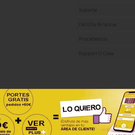
Soporte
Fácil De Arrancar
Procedencia
Rapport O Case
Sea el primero en escribir una reseña