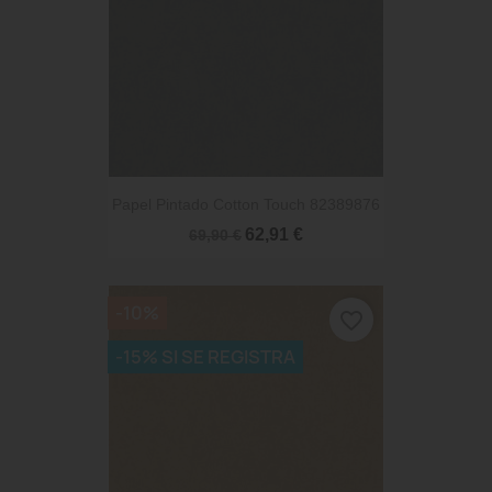
Papel Pintado Cotton Touch 82389876
62,91 €
69,90 €
-10%
favorite_border
-15% SI SE REGISTRA