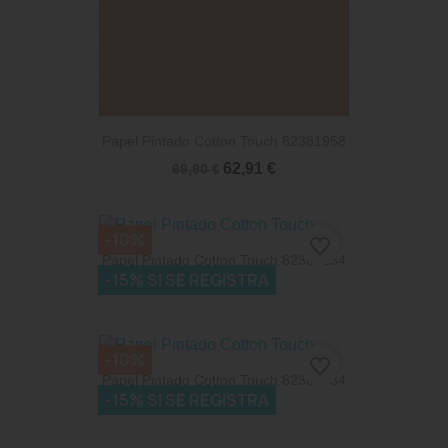
Papel Pintado Cotton Touch 82381958
62,91 €
69,90 €
-10%
favorite_border
Papel Pintado Cotton Touch 82387254
-15% SI SE REGISTRA
62,91 €
69,90 €
-10%
favorite_border
Papel Pintado Cotton Touch 82381434
-15% SI SE REGISTRA
62,91 €
69,90 €