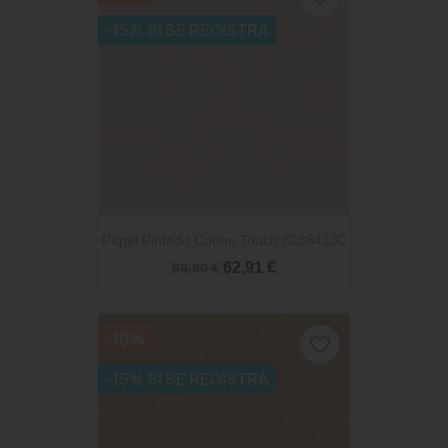
-15% SI SE REGISTRA
Papel Pintado Cotton Touch 82384130
62,91 €
69,90 €
-10%
favorite_border
-15% SI SE REGISTRA