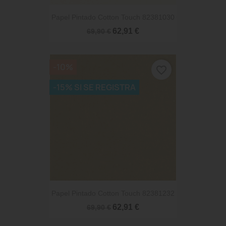
Papel Pintado Cotton Touch 82381030
62,91 €
69,90 €
-10%
favorite_border
-15% SI SE REGISTRA
Papel Pintado Cotton Touch 82381232
62,91 €
69,90 €