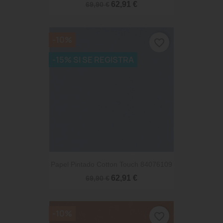
62,91 €
69,90 €
-10%
favorite_border
-15% SI SE REGISTRA
Papel Pintado Cotton Touch 84076109
62,91 €
69,90 €
-10%
favorite_border