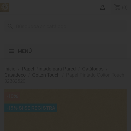
shopping_cart

(0)
search
MENÚ
Inicio
Papel Pintado para Pared
Catálogos
Casadeco
Cotton Touch
Papel Pintado Cotton Touch
82382520
-10%
-15% SI SE REGISTRA