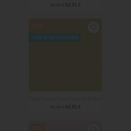
62,91 €
69,90 €
-10%
favorite_border
-15% SI SE REGISTRA
Papel Pintado Cotton Touch 82387232
62,91 €
69,90 €
-10%
favorite_border