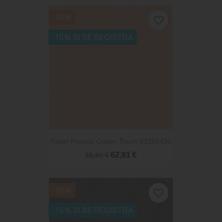
-10%
favorite_border
-15% SI SE REGISTRA
Papel Pintado Cotton Touch 82388430
62,91 €
69,90 €
-10%
favorite_border
-15% SI SE REGISTRA