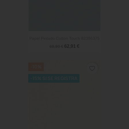
Papel Pintado Cotton Touch 82386375
62,91 €
69,90 €
-10%
favorite_border
-15% SI SE REGISTRA