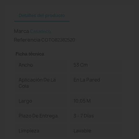
Detalles del producto
Marca
Casadeco
Referencia
COTO82382520
Ficha técnica
Ancho
53 Cm
Aplicación De La
En La Pared
Cola
Largo
10,05 M
Plazo De Entrega
3 - 7 Días
Limpieza
Lavable