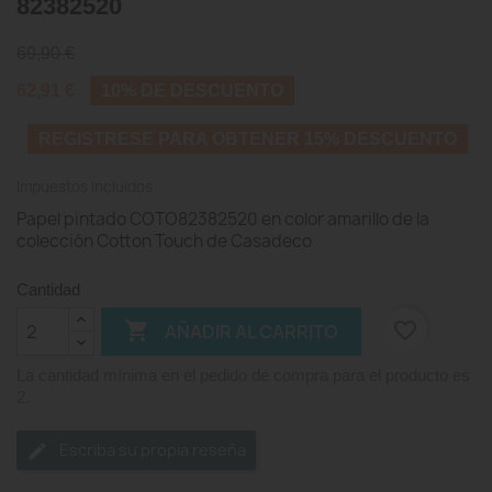
82382520
69,90 €
62,91 €
10% DE DESCUENTO
REGISTRESE PARA OBTENER 15% DESCUENTO
Impuestos incluidos
Papel pintado COTO82382520 en color amarillo de la
colección Cotton Touch de Casadeco
Cantidad

favorite_border
AÑADIR AL CARRITO
La cantidad mínima en el pedido de compra para el producto es
2.
Escriba su propia reseña