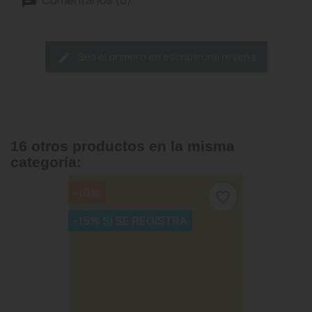
Sea el primero en escribir una reseña
16 otros productos en la misma
categoría:
-10%
favorite_border
-15% SI SE REGISTRA