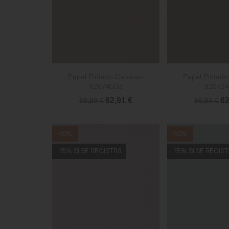


Vista rápida
Vista 
Papel Pintado Canevas
Papel Pintad
82074502
820724
62,91 €
62
69,90 €
69,90 €
-10%
-10%
-15% SI SE REGISTRA
-15% SI SE REGIS