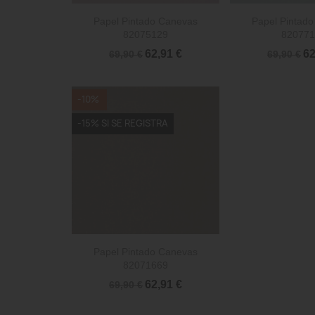


Vista rápida
Vista 
Papel Pintado Canevas
Papel Pintad
82075129
820771
62,91 €
62
69,90 €
69,90 €
-10%
-15% SI SE REGISTRA

Vista rápida
Papel Pintado Canevas
82071669
62,91 €
69,90 €