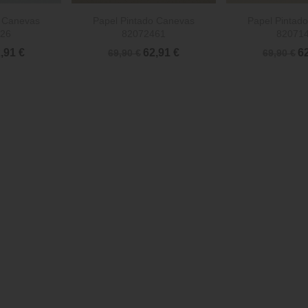


rápida
Vista rápida
Vista 
o Canevas
Papel Pintado Canevas
Papel Pintad
26
82072461
82071
,91 €
62,91 €
6
69,90 €
69,90 €