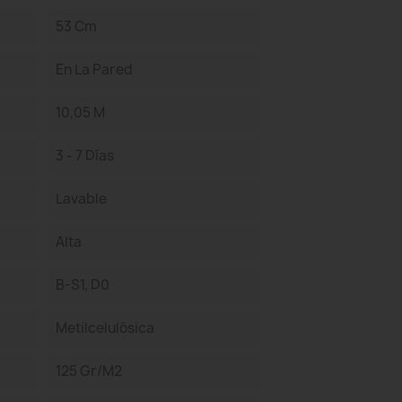
53 Cm
En La Pared
10,05 M
3 - 7 Días
Lavable
Alta
B-S1, D0
Metilcelulósica
125 Gr/m2