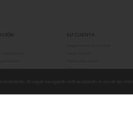
ACIÓN
SU CUENTA
Seguimiento del pedido
 condiciones
Iniciar sesión
 privacidad
Crear una cuenta
on nosotros
Mis alertas
funcionamiento. Al seguir navegando está aceptando el uso de las mis