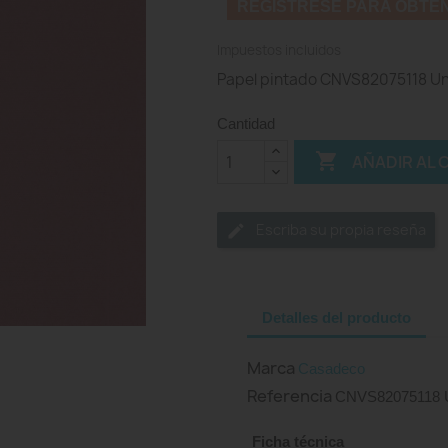
REGISTRESE PARA OBTE
Impuestos incluidos
Papel pintado CNVS82075118 Un
Cantidad

AÑADIR AL 
Escriba su propia reseña
Detalles del producto
Marca
Casadeco
Referencia
CNVS82075118 
Ficha técnica