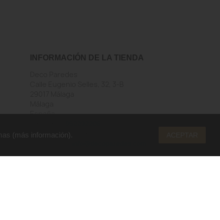
INFORMACIÓN DE LA TIENDA
Deco Paredes
Calle Eugenio Selles, 32, 3-B
29017 Málaga
Málaga
España
Llámenos:
952292206
Envíenos un mensaje de correo
mas (
más información
).
ACEPTAR
electrónico:
info@decoparedes.com