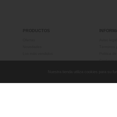
PRODUCTOS
INFORM
Ofertas
Aviso legal
Novedades
Términos y
Los más vendidos
Política de
Contacte c
Nuestra tienda utiliza cookies para su 