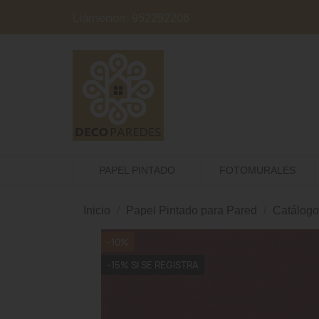
Llámenos:
952292206
PAPEL PINTADO
FOTOMURALES
Inicio
Papel Pintado para Pared
Catálogo
-10%
-15% SI SE REGISTRA