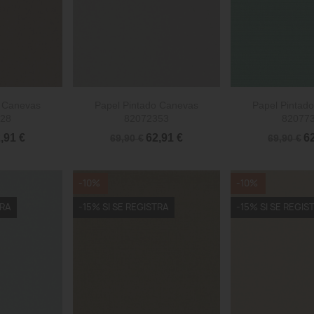


rápida
Vista rápida
Vista 
o Canevas
Papel Pintado Canevas
Papel Pintad
28
82072353
82077
,91 €
62,91 €
6
69,90 €
69,90 €
-10%
-10%
TRA
-15% SI SE REGISTRA
-15% SI SE REGIS