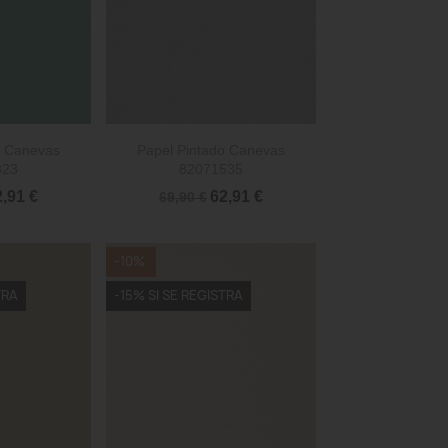

rápida
Vista rápida
o Canevas
Papel Pintado Canevas
323
82071535
2,91 €
62,91 €
69,90 €
-10%
TRA
-15% SI SE REGISTRA