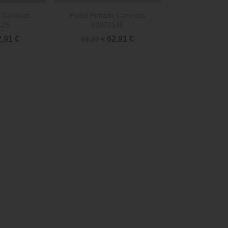

rápida
Vista rápida
o Canevas
Papel Pintado Canevas
425
82074145
2,91 €
62,91 €
69,90 €