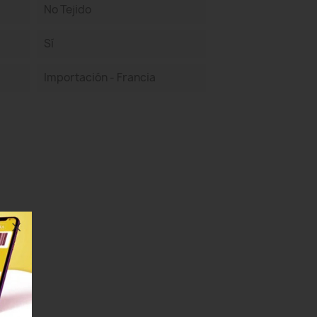
No Tejido
Sí
Importación - Francia