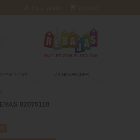
shopping_cart

Carrito
(0)
Iniciar sesión
S FAVORITOS
LAS NOVEDADES
8
EVAS 82075118
TO