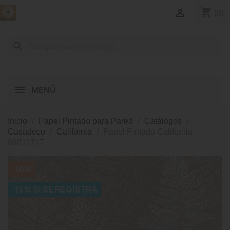
shopping_cart

(0)
search
MENÚ
Inicio
Papel Pintado para Pared
Catálogos
Casadeco
California
Papel Pintado California
88811717
-10%
-15% SI SE REGISTRA