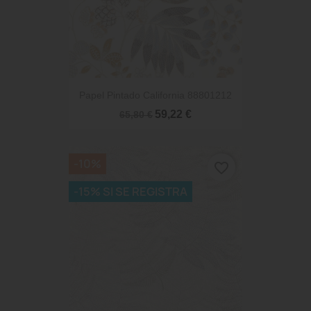
Papel Pintado California 88801212
59,22 €
65,80 €
-10%
favorite_border
-15% SI SE REGISTRA