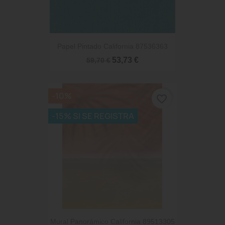
Papel Pintado California 87536363
53,73 €
59,70 €
-10%
favorite_border
-15% SI SE REGISTRA
Mural Panorámico California 89513305