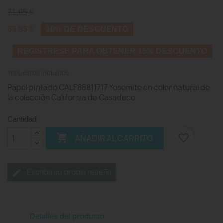
71,05 €
63,95 €
10% DE DESCUENTO
REGISTRESE PARA OBTENER 15% DESCUENTO
Impuestos incluidos
Papel pintado CALF88811717 Yosemite en color natural de
la colección California de Casadeco
Cantidad

favorite_border
AÑADIR AL CARRITO
Escriba su propia reseña
Detalles del producto