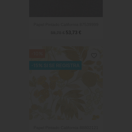
Papel Pintado California 87539999
53,73 €
59,70 €
-10%
favorite_border
-15% SI SE REGISTRA
Papel Pintado California 88802121