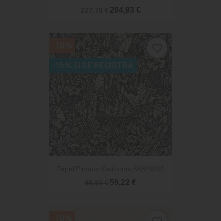
204,93 €
227,70 €
-10%
favorite_border
-15% SI SE REGISTRA
Papel Pintado California 88829090
59,22 €
65,80 €
-10%
favorite_border