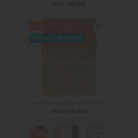
59,22 €
65,80 €
-10%
favorite_border
-15% SI SE REGISTRA
Mural Panorámico California 89523303
241,43 €
268,25 €
-10%
favorite_border