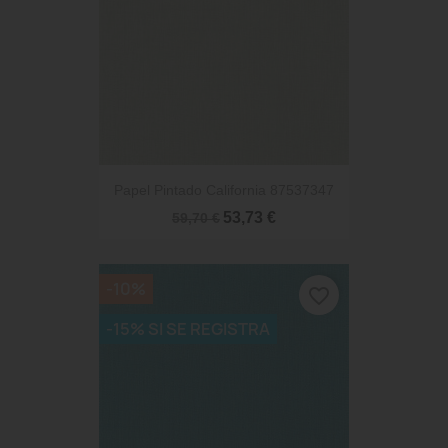
Papel Pintado California 87537347
53,73 €
59,70 €
-10%
favorite_border
-15% SI SE REGISTRA