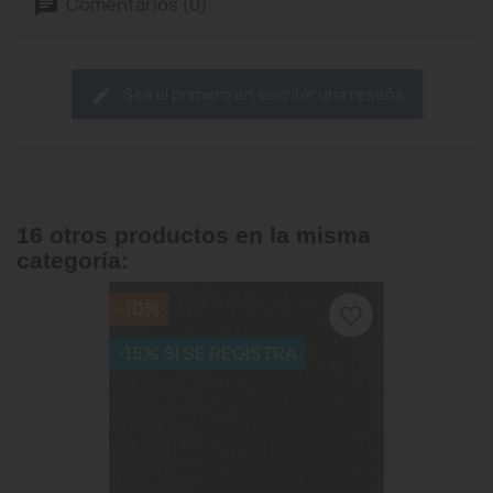
Comentarios (0)
Sea el primero en escribir una reseña
16 otros productos en la misma
categoría:
-10%
favorite_border
-15% SI SE REGISTRA