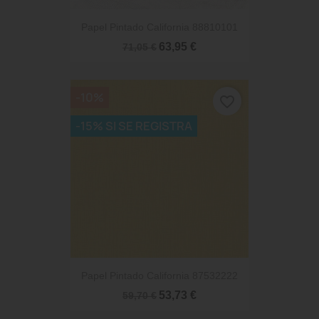
Papel Pintado California 88810101
63,95 €
71,05 €
-10%
favorite_border
-15% SI SE REGISTRA
Papel Pintado California 87532222
53,73 €
59,70 €