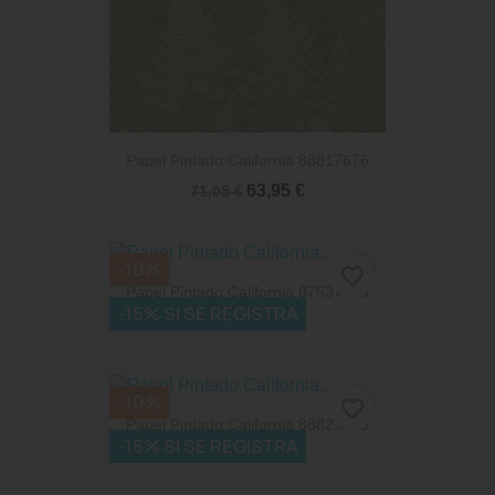
Papel Pintado California 88817676
63,95 €
71,05 €
-10%
favorite_border
Papel Pintado California 87537716
-15% SI SE REGISTRA
53,73 €
59,70 €
-10%
favorite_border
Papel Pintado California 88823333
-15% SI SE REGISTRA
59,22 €
65,80 €