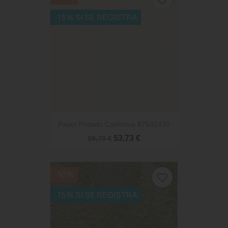
-15% SI SE REGISTRA
Papel Pintado California 87531430
53,73 €
59,70 €
-10%
favorite_border
-15% SI SE REGISTRA