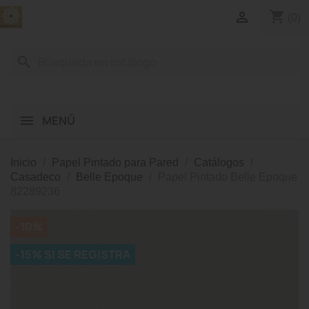
shopping_cart

(0)
search
MENÚ
Inicio
Papel Pintado para Pared
Catálogos
Casadeco
Belle Epoque
Papel Pintado Belle Epoque
82289236
-10%
-15% SI SE REGISTRA