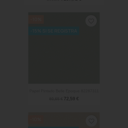
-10%
favorite_border
-15% SI SE REGISTRA
Papel Pintado Belle Epoque 82287311
72,59 €
80,65 €
-10%
favorite_border