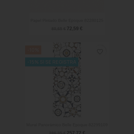
Papel Pintado Belle Epoque 82280125
72,59 €
80,65 €
-10%
favorite_border
-15% SI SE REGISTRA
Mural Panorámico Belle Epoque 82299109
257,72 €
286,35 €