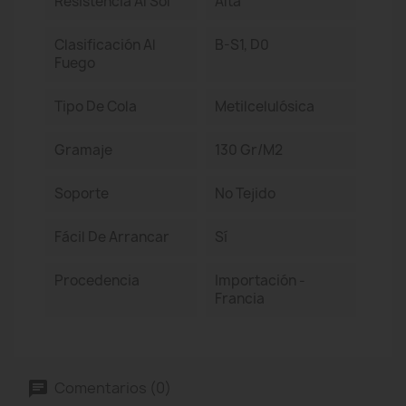
Resistencia Al Sol
Alta
Clasificación Al
B-S1, D0
Fuego
Tipo De Cola
Metilcelulósica
Gramaje
130 Gr/m2
Soporte
No Tejido
Fácil De Arrancar
Sí
Procedencia
Importación -
Francia
Comentarios (0)