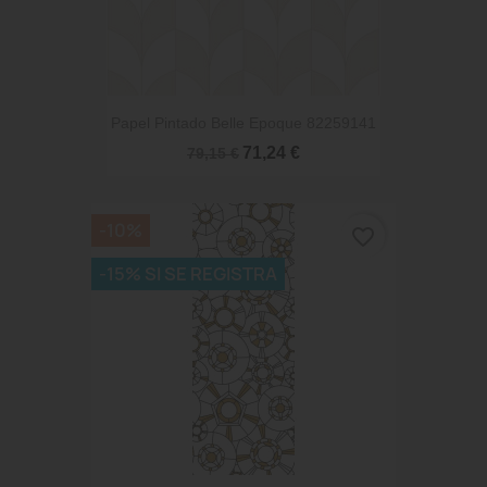
Papel Pintado Belle Epoque 82259141
71,24 €
79,15 €
-10%
favorite_border
-15% SI SE REGISTRA