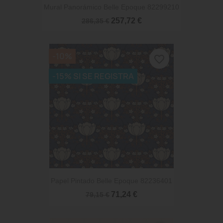
Mural Panorámico Belle Epoque 82299210
257,72 €
286,35 €
-10%
favorite_border
-15% SI SE REGISTRA
Papel Pintado Belle Epoque 82236401
71,24 €
79,15 €