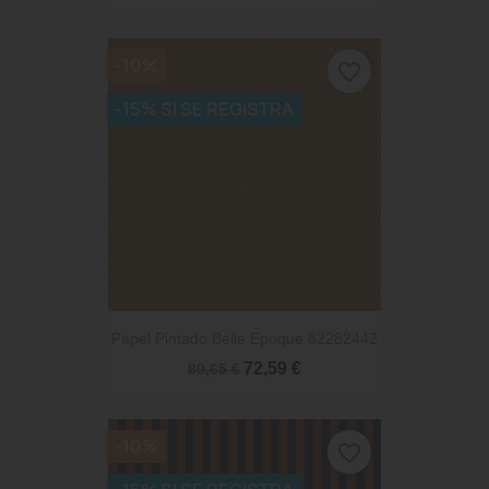
-10%
favorite_border
-15% SI SE REGISTRA
Papel Pintado Belle Epoque 82282442
72,59 €
80,65 €
-10%
favorite_border