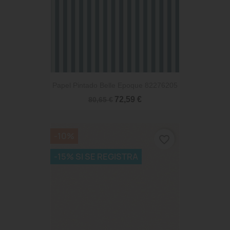
Papel Pintado Belle Epoque 82276205
72,59 €
80,65 €
-10%
favorite_border
-15% SI SE REGISTRA