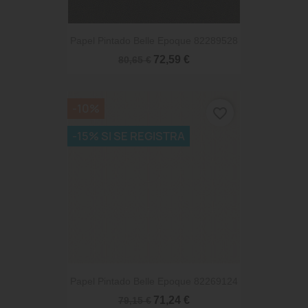
Papel Pintado Belle Epoque 82289528
72,59 €
80,65 €
-10%
favorite_border
-15% SI SE REGISTRA
Papel Pintado Belle Epoque 82269124
71,24 €
79,15 €