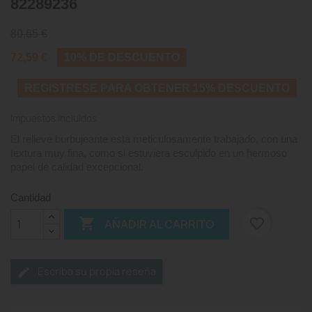
82289236
80,65 €
72,59 €
10% DE DESCUENTO
REGISTRESE PARA OBTENER 15% DESCUENTO
Impuestos incluidos
El relieve burbujeante está meticulosamente trabajado, con una
textura muy fina, como si estuviera esculpido en un hermoso
papel de calidad excepcional.
Cantidad

favorite_border
AÑADIR AL CARRITO
Escriba su propia reseña