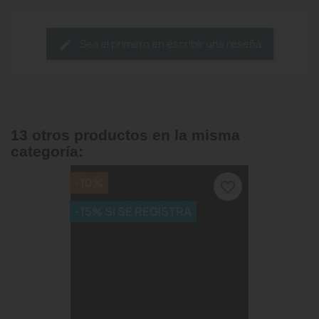
Sea el primero en escribir una reseña
13 otros productos en la misma
categoría:
-10%
favorite_border
-15% SI SE REGISTRA