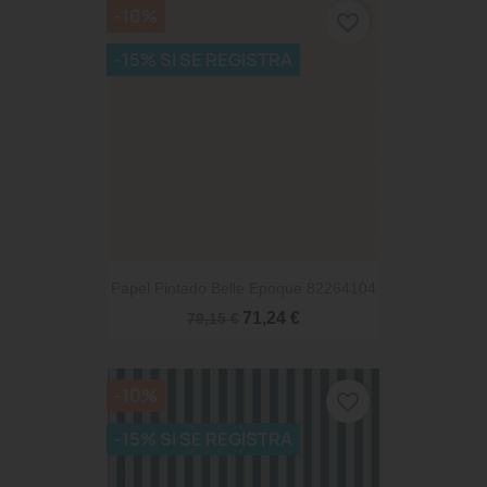
-10%
favorite_border
-15% SI SE REGISTRA
Papel Pintado Belle Epoque 82264104
71,24 €
79,15 €
-10%
favorite_border
-15% SI SE REGISTRA