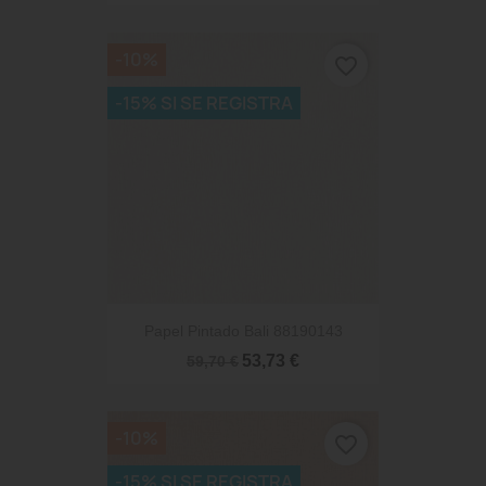
-10%
favorite_border
-15% SI SE REGISTRA
Papel Pintado Bali 88190143
53,73 €
59,70 €
-10%
favorite_border
-15% SI SE REGISTRA