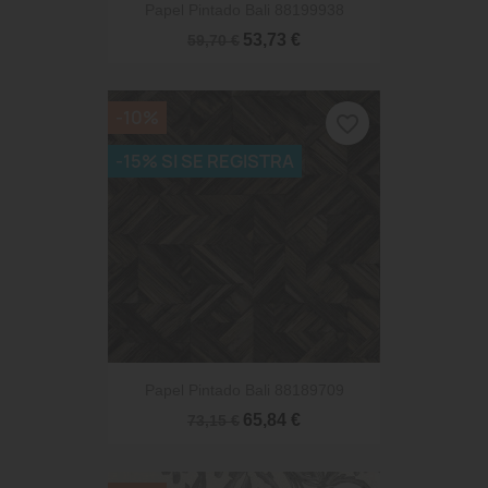
Papel Pintado Bali 88199938
53,73 €
59,70 €
-10%
favorite_border
-15% SI SE REGISTRA
Papel Pintado Bali 88189709
65,84 €
73,15 €