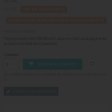
59,70 €
53,73 €
10% DE DESCUENTO
REGISTRESE PARA OBTENER 15% DESCUENTO
Impuestos incluidos
Papel pintado BALI88196400 Java en color azul laguna de
la colección Bali de Casadeco
Cantidad

favorite_border
AÑADIR AL CARRITO
La cantidad mínima en el pedido de compra para el producto es
2.
Escriba su propia reseña