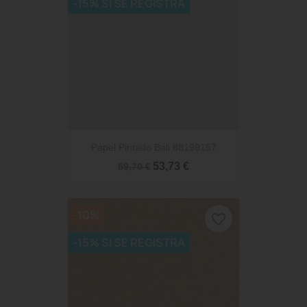
-15% SI SE REGISTRA
Papel Pintado Bali 88199157
53,73 €
59,70 €
-10%
favorite_border
-15% SI SE REGISTRA