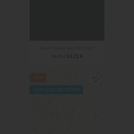
Papel Pintado Bali 88197833
53,73 €
59,70 €
-10%
favorite_border
-15% SI SE REGISTRA