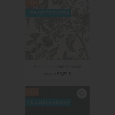
-10%
favorite_border
-15% SI SE REGISTRA
Papel Pintado Bali 88169348
59,22 €
65,80 €
-10%
favorite_border
-15% SI SE REGISTRA