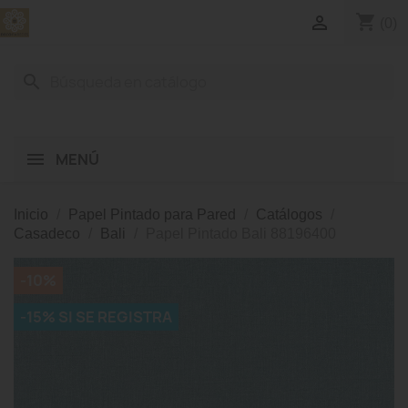
shopping_cart

(0)
search
MENÚ
Inicio
Papel Pintado para Pared
Catálogos
Casadeco
Bali
Papel Pintado Bali 88196400
-10%
-15% SI SE REGISTRA