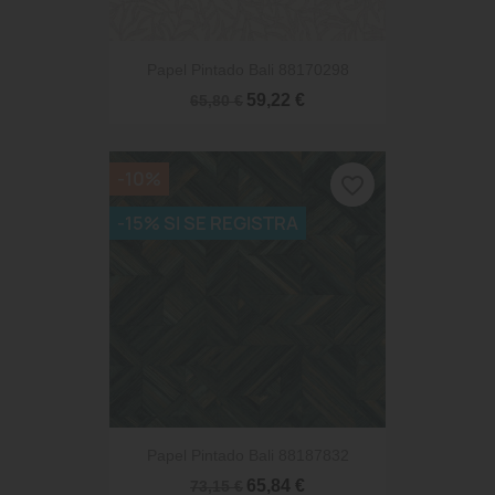
Papel Pintado Bali 88170298
59,22 €
65,80 €
-10%
favorite_border
-15% SI SE REGISTRA
Papel Pintado Bali 88187832
65,84 €
73,15 €