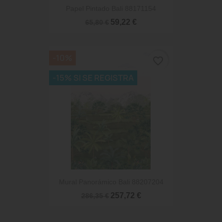
Papel Pintado Bali 88171154
59,22 €
65,80 €
-10%
favorite_border
-15% SI SE REGISTRA
Mural Panorámico Bali 88207204
257,72 €
286,35 €