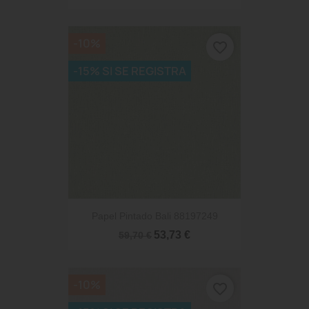
-10%
favorite_border
-15% SI SE REGISTRA
Papel Pintado Bali 88197249
53,73 €
59,70 €
-10%
favorite_border