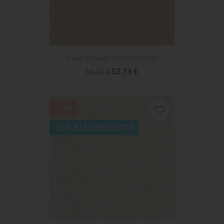
Papel Pintado Bali 88191710
53,73 €
59,70 €
-10%
favorite_border
-15% SI SE REGISTRA