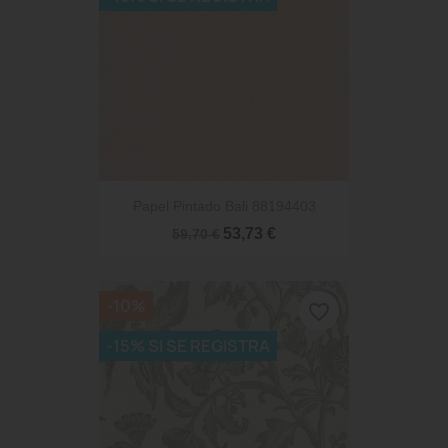
Papel Pintado Bali 88194403
53,73 €
59,70 €
-10%
favorite_border
-15% SI SE REGISTRA