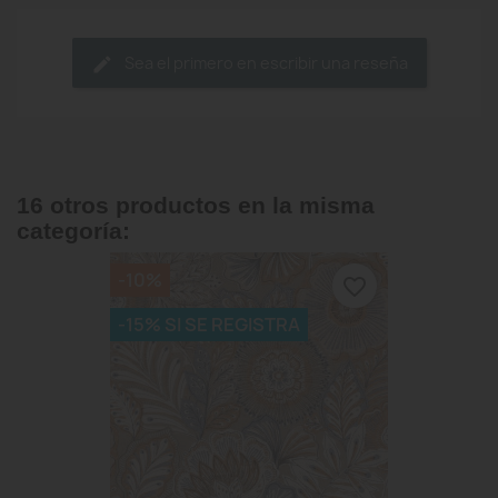
Sea el primero en escribir una reseña
16 otros productos en la misma
categoría:
-10%
favorite_border
-15% SI SE REGISTRA