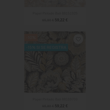
Papel Pintado Bali 88151925
59,22 €
65,80 €
-10%
favorite_border
-15% SI SE REGISTRA
Papel Pintado Bali 88159703
59,22 €
65,80 €