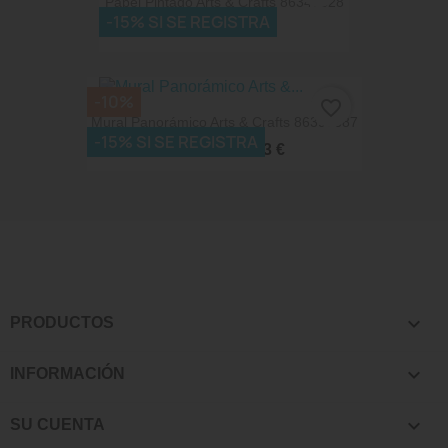
Papel Pintado Arts & Crafts 86347328
-15% SI SE REGISTRA
75,15 €
83,50 €
-10%
favorite_border
Mural Panorámico Arts & Crafts 86397687
-15% SI SE REGISTRA
241,43 €
268,25 €

PRODUCTOS

INFORMACIÓN

SU CUENTA