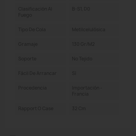
Clasificación Al
B-S1, D0
Fuego
Tipo De Cola
Metilcelulósica
Gramaje
130 Gr/m2
Soporte
No Tejido
Fácil De Arrancar
Sí
Procedencia
Importación -
Francia
Rapport O Case
32 Cm