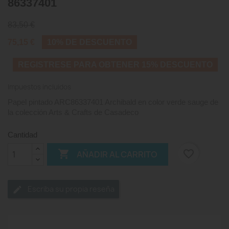
86337401
83,50 €
75,15 €
10% DE DESCUENTO
REGISTRESE PARA OBTENER 15% DESCUENTO
Impuestos incluidos
Papel pintado ARC86337401 Archibald en color verde sauge de
la colección Arts & Crafts de Casadeco
Cantidad

favorite_border
AÑADIR AL CARRITO
Escriba su propia reseña