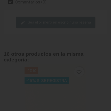
Comentarios (0)
Sea el primero en escribir una reseña
16 otros productos en la misma
categoría:
-10%
favorite_border
-15% SI SE REGISTRA