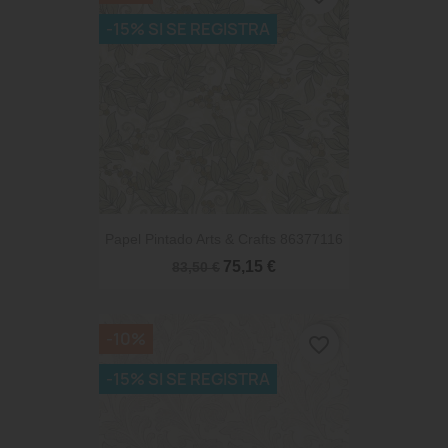
-15% SI SE REGISTRA
Papel Pintado Arts & Crafts 86377116
75,15 €
83,50 €
-10%
favorite_border
-15% SI SE REGISTRA