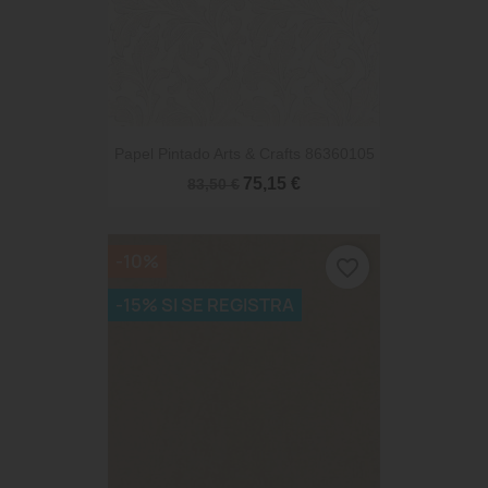
Papel Pintado Arts & Crafts 86360105
75,15 €
83,50 €
-10%
favorite_border
-15% SI SE REGISTRA