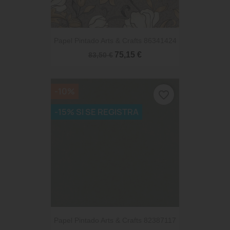
Papel Pintado Arts & Crafts 86341424
75,15 €
83,50 €
-10%
favorite_border
-15% SI SE REGISTRA
Papel Pintado Arts & Crafts 82387117