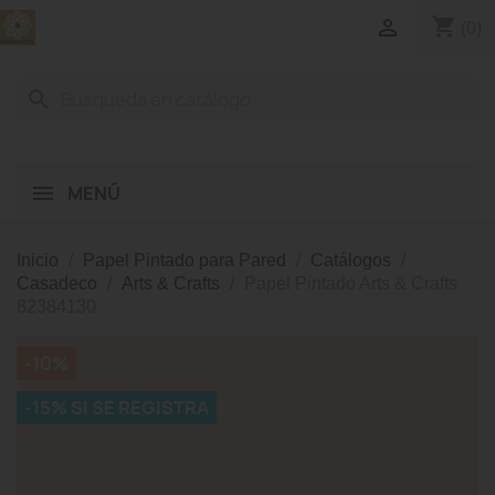
shopping_cart

(0)
search
MENÚ
Inicio
Papel Pintado para Pared
Catálogos
Casadeco
Arts & Crafts
Papel Pintado Arts & Crafts
82384130
-10%
-15% SI SE REGISTRA