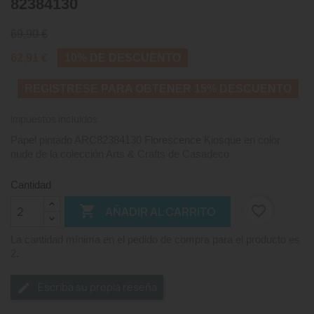
82384130
69,90 €
62,91 €
10% DE DESCUENTO
REGISTRESE PARA OBTENER 15% DESCUENTO
Impuestos incluidos
Papel pintado ARC82384130 Florescence Kiosque en color
nude de la colección Arts & Crafts de Casadeco
Cantidad

favorite_border
AÑADIR AL CARRITO
La cantidad mínima en el pedido de compra para el producto es
2.
Escriba su propia reseña