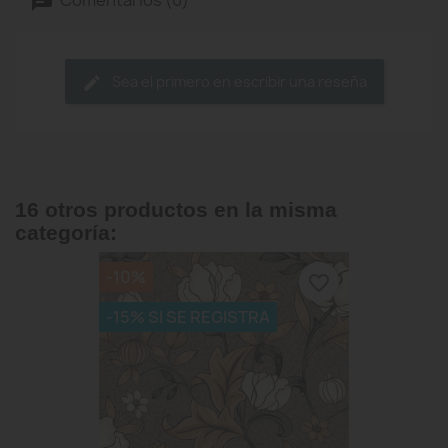
Sea el primero en escribir una reseña
16 otros productos en la misma
categoría:
-10%
favorite_border
-15% SI SE REGISTRA