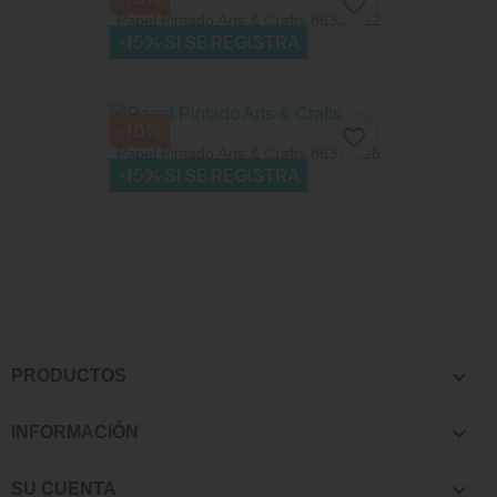
favorite_border
Papel Pintado Arts & Crafts 86339412
-15% SI SE REGISTRA
75,15 €
83,50 €
-10%
favorite_border
Papel Pintado Arts & Crafts 86377116
-15% SI SE REGISTRA
75,15 €
83,50 €

PRODUCTOS

INFORMACIÓN

SU CUENTA