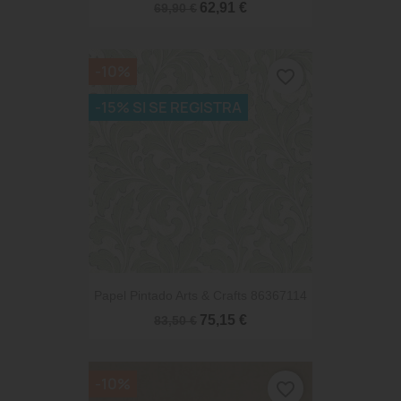
62,91 €
69,90 €
-10%
favorite_border
-15% SI SE REGISTRA
Papel Pintado Arts & Crafts 86367114
75,15 €
83,50 €
-10%
favorite_border