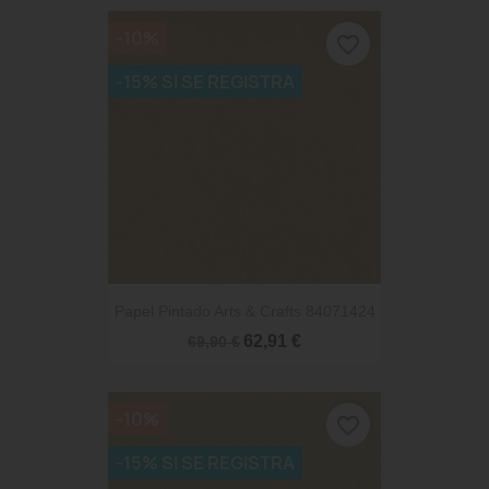
-10%
favorite_border
-15% SI SE REGISTRA
Papel Pintado Arts & Crafts 84071424
62,91 €
69,90 €
-10%
favorite_border
-15% SI SE REGISTRA