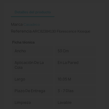
Detalles del producto
Marca
Casadeco
Referencia
ARC82384130 Florescence Kiosque
Ficha técnica
Ancho
53 Cm
Aplicación De La
En La Pared
Cola
Largo
10,05 M
Plazo De Entrega
3 - 7 Días
Limpieza
Lavable