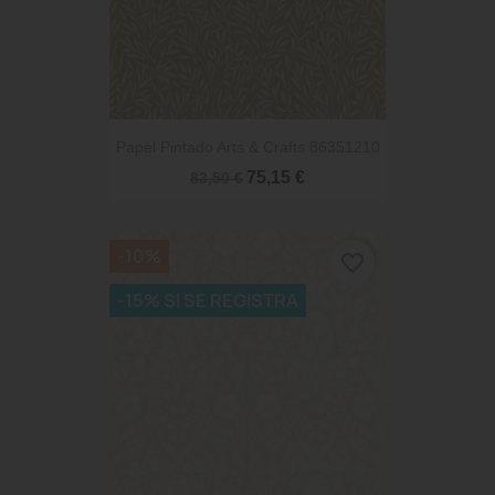
Papel Pintado Arts & Crafts 86351210
75,15 €
83,50 €
-10%
favorite_border
-15% SI SE REGISTRA