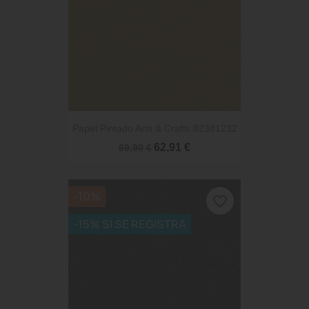
Papel Pintado Arts & Crafts 82381232
62,91 €
69,90 €
-10%
favorite_border
-15% SI SE REGISTRA