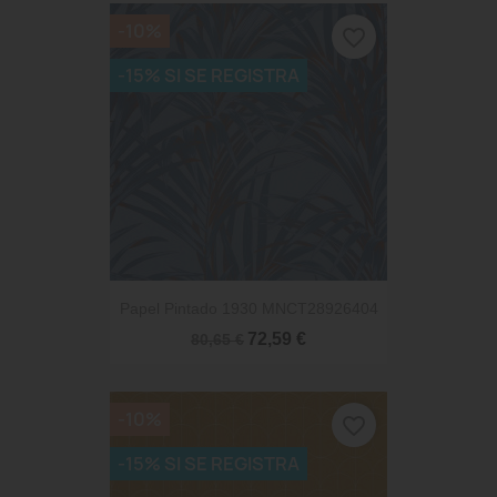
-10%
favorite_border
-15% SI SE REGISTRA
Papel Pintado 1930 MNCT28926404
72,59 €
80,65 €
-10%
favorite_border
-15% SI SE REGISTRA