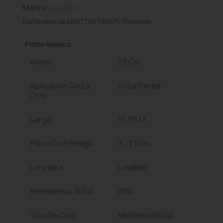
Marca
Casadeco
Referencia
MNCT85739525 Palmette
Ficha técnica
Ancho
53 Cm
Aplicación De La
En La Pared
Cola
Largo
10,05 M
Plazo De Entrega
3 - 7 Días
Limpieza
Lavable
Resistencia Al Sol
Alta
Tipo De Cola
Metilcelulósica