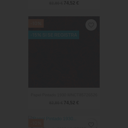
74,52 €
82,80 €
-10%
favorite_border
-15% SI SE REGISTRA
Papel Pintado 1930 MNCT85726526
74,52 €
82,80 €
-10%
favorite_border