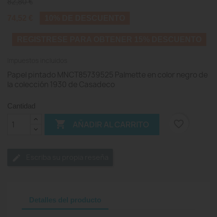
82,80 €
74,52 €
10% DE DESCUENTO
REGISTRESE PARA OBTENER 15% DESCUENTO
Impuestos incluidos
Papel pintado MNCT85739525 Palmette en color negro de
la colección 1930 de Casadeco
Cantidad

favorite_border
AÑADIR AL CARRITO
Escriba su propia reseña
Detalles del producto