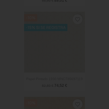
89,01 €
98,90 €
-10%
favorite_border
-15% SI SE REGISTRA
Papel Pintado 1930 MNCT85697119
74,52 €
82,80 €
-10%
favorite_border