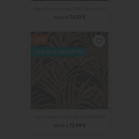
Papel Pintado 1930 MNCT85869515
74,52 €
82,80 €
-10%
favorite_border
-15% SI SE REGISTRA
Papel Pintado 1930 MNCT28929939
72,59 €
80,65 €