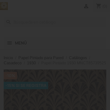
shopping_cart

(0)
search
MENÚ
Inicio
Papel Pintado para Pared
Catálogos
Casadeco
1930
Papel Pintado 1930 MNCT85739525
-10%
-15% SI SE REGISTRA