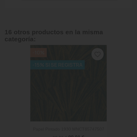
16 otros productos en la misma
categoría:
-10%
favorite_border
-15% SI SE REGISTRA
Papel Pintado 1930 MNCT85747507