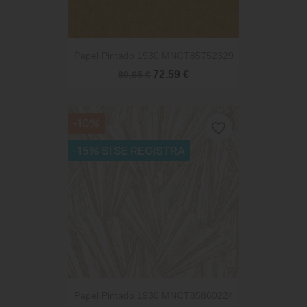
Papel Pintado 1930 MNCT85752329
72,59 €
80,65 €
-10%
favorite_border
-15% SI SE REGISTRA
Papel Pintado 1930 MNCT85860224