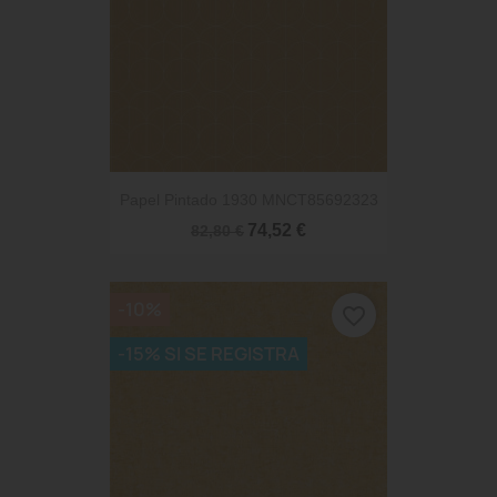
Papel Pintado 1930 MNCT85692323
74,52 €
82,80 €
-10%
favorite_border
-15% SI SE REGISTRA