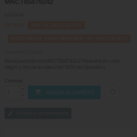
MNCT85879242
575,00 €
517,50 €
10% DE DESCUENTO
REGISTRESE PARA OBTENER 15% DESCUENTO
Impuestos incluidos
Mural panorámico MNCT85879242 Paravent en color
negro y oro de la colección 1930 de Casadeco
Cantidad

favorite_border
AÑADIR AL CARRITO
Escriba su propia reseña