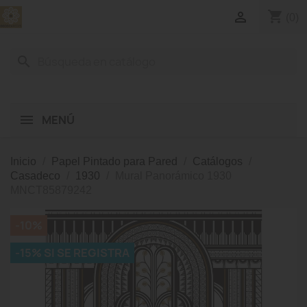
shopping_cart

(0)
search
MENÚ
Inicio
Papel Pintado para Pared
Catálogos
Casadeco
1930
Mural Panorámico 1930
MNCT85879242
-10%
-15% SI SE REGISTRA