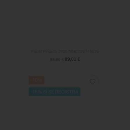
Papel Pintado 1930 MNCT85746535
89,01 €
98,90 €
-10%
favorite_border
-15% SI SE REGISTRA