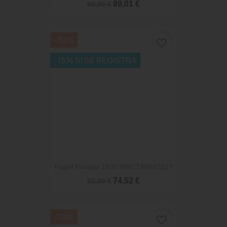
89,01 €
98,90 €
-10%
favorite_border
-15% SI SE REGISTRA
Papel Pintado 1930 MNCT85687517
74,52 €
82,80 €
-10%
favorite_border