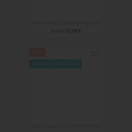
Papel Pintado 1930 MNCT28926327
72,59 €
80,65 €
-10%
favorite_border
-15% SI SE REGISTRA
Papel Pintado 1930 MNCT85747507