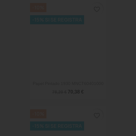
-10%
favorite_border
-15% SI SE REGISTRA
Papel Pintado 1930 MNCT60401000
70,38 €
78,20 €
-10%
favorite_border
-15% SI SE REGISTRA