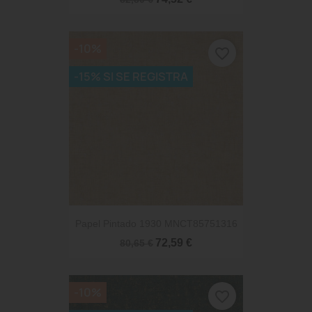
-10%
favorite_border
-15% SI SE REGISTRA
Papel Pintado 1930 MNCT85751316
72,59 €
80,65 €
-10%
favorite_border