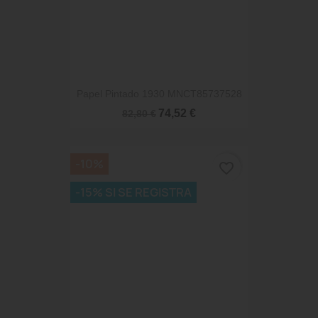
Papel Pintado 1930 MNCT85737528
74,52 €
82,80 €
-10%
favorite_border
-15% SI SE REGISTRA