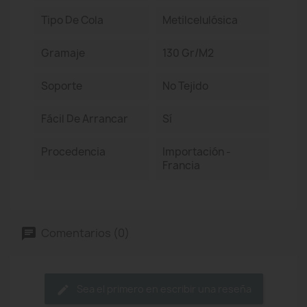
Tipo De Cola
Metilcelulósica
Gramaje
130 Gr/m2
Soporte
No Tejido
Fácil De Arrancar
Sí
Procedencia
Importación -
Francia
Comentarios (0)
Sea el primero en escribir una reseña