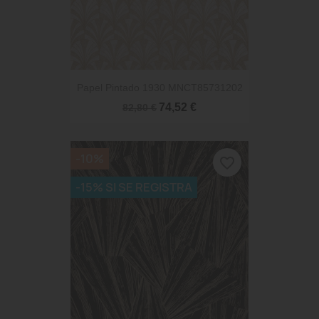
Papel Pintado 1930 MNCT85731202
74,52 €
82,80 €
-10%
favorite_border
-15% SI SE REGISTRA