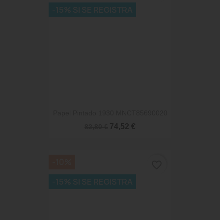
-15% SI SE REGISTRA
Papel Pintado 1930 MNCT85690020
74,52 €
82,80 €
-10%
favorite_border
-15% SI SE REGISTRA