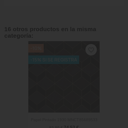
16 otros productos en la misma
categoría:
-10%
favorite_border
-15% SI SE REGISTRA
Papel Pintado 1930 MNCT85689533
74,52 €
82,80 €