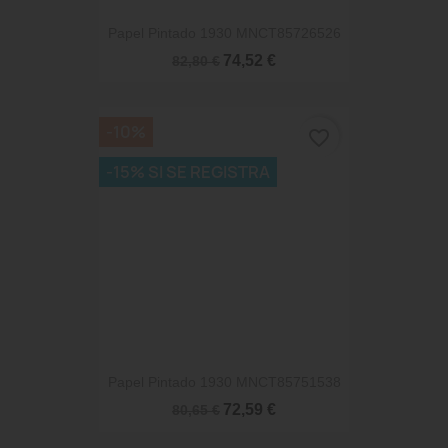
Papel Pintado 1930 MNCT85726526
74,52 €
82,80 €
-10%
favorite_border
-15% SI SE REGISTRA
Papel Pintado 1930 MNCT85751538
72,59 €
80,65 €