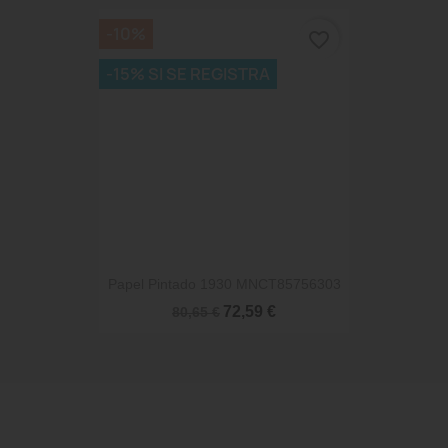
-10%
favorite_border
-15% SI SE REGISTRA
Papel Pintado 1930 MNCT85756303
72,59 €
80,65 €