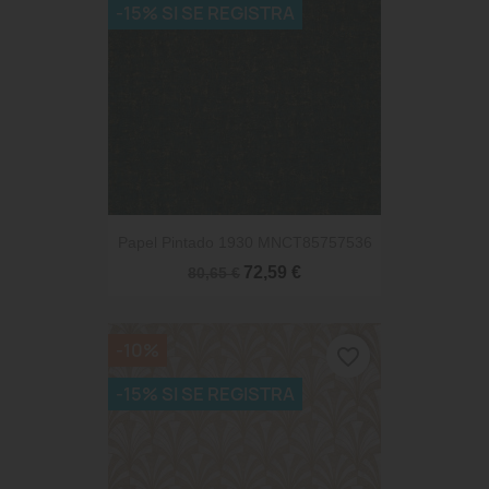
-15% SI SE REGISTRA
Papel Pintado 1930 MNCT85757536
72,59 €
80,65 €
-10%
favorite_border
-15% SI SE REGISTRA